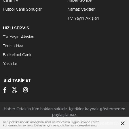
Canlı TV
Haber Gönder
Futbol Canlı Sonuçlar
Namaz Vakitleri
TV Yayın Akışları
HIZLI SERVİS
TV Yayın Akışları
Tenis İddaa
Basketbol Canlı
Yazarlar
BİZİ TAKİP ET
Haber Odak'ın tüm hakları saklıdır. İçerikler kaynak göstermeden
paylaşılamaz.
Veri politikasındaki amaçlarla sınırlı ve mevzuata uygun şekilde çerez
Çerezler ile ilgili bilgi için
Çerez Politikamızı
ziyaret edebilirsiniz.
konumlandırmaktayız. Detaylar için veri politikamızı inceleyebilirsiniz.