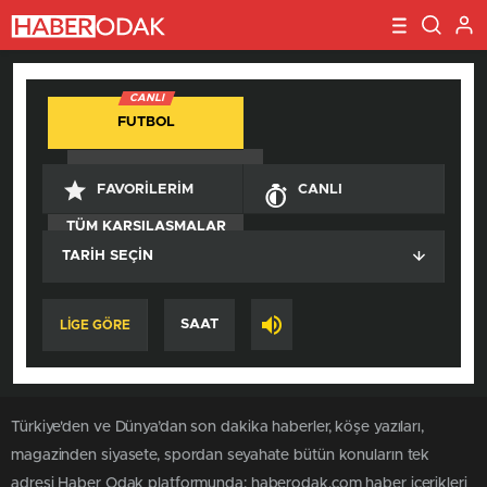
CANLI
FUTBOL
BASKETBOL
FAVORILERIM
CANLI
TÜM KARŞILAŞMALAR
TARIH SEÇIN
SAAT
LİGE GÖRE
Türkiye'den ve Dünya’dan son dakika haberler, köşe yazıları,
magazinden siyasete, spordan seyahate bütün konuların tek
adresi Haber Odak platformunda; haberodak.com haber içerikleri