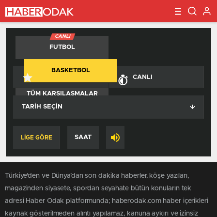
CANLI
FUTBOL
BASKETBOL
FAVORILERIM
CANLI
TÜM KARŞILAŞMALAR
TARIH SEÇIN
SAAT
LİGE GÖRE
Türkiye'den ve Dünya’dan son dakika haberler, köşe yazıları,
magazinden siyasete, spordan seyahate bütün konuların tek
adresi Haber Odak platformunda; haberodak.com haber içerikleri
kaynak gösterilmeden alıntı yapılamaz, kanuna aykırı ve izinsiz