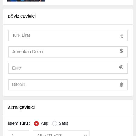
DÖVİZ ÇEVİRİCİ
₺
$
€
฿
ALTIN ÇEVİRİCİ
İşlem Türü :
Alış
Satış