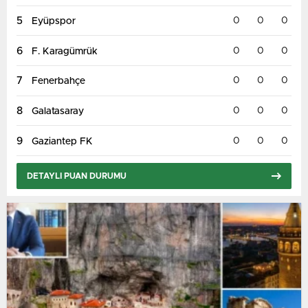
5
0
0
0
Eyüpspor
6
0
0
0
F. Karagümrük
7
0
0
0
Fenerbahçe
8
0
0
0
Galatasaray
9
0
0
0
Gaziantep FK
DETAYLI PUAN DURUMU