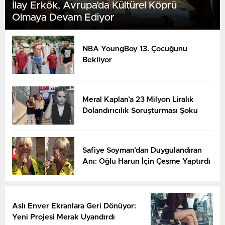
İlay Erkök, Avrupa’da Kültürel Köprü
Olmaya Devam Ediyor
NBA YoungBoy 13. Çocuğunu
Bekliyor
Meral Kaplan’a 23 Milyon Liralık
Dolandırıcılık Soruşturması Şoku
Safiye Soyman’dan Duygulandıran
Anı: Oğlu Harun İçin Çeşme Yaptırdı
Aslı Enver Ekranlara Geri Dönüyor:
Yeni Projesi Merak Uyandırdı