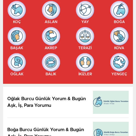
KOÇ
ASLAN
YAY
BOĞA
BAŞAK
AKREP
TERAZİ
KOVA
OĞLAK
BALIK
İKİZLER
YENGEÇ
Oğlak Burcu Günlük Yorum & Bugün
Aşk, İş, Para Yorumu
Boğa Burcu Günlük Yorum & Bugün