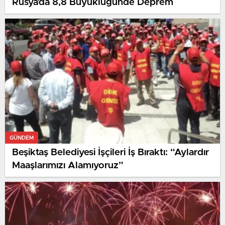
Rusya’da 8,8 Büyüklüğünde Deprem
GÜNDEM
Beşiktaş Belediyesi İşçileri İş Bıraktı: “Aylardır
Maaşlarımızı Alamıyoruz”