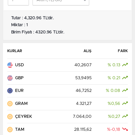
Tutar : 4,320.96 TL'dir.
Miktar : 1
Birim Fiyatı : 4320.96 TL'dir.
KURLAR
ALIŞ
FARK
USD
40,2607
% 0.13
GBP
53,9495
% 0.21
EUR
46,7252
% 0.08
GRAM
4.321,27
%0,56
ÇEYREK
7.064,00
%0,27
TAM
28.115,62
%-0,18