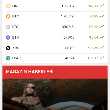
ONS
3.335,07
%0,33
BTC
4.783.121
%1.65
LTC
3908.31
%5.22
ETH
127006
%6.01
XRP
118.89
%2.28
USDT
40.24
%0.07
MAGAZİN HABERLERİ