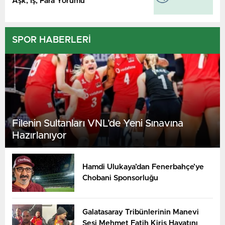
Aşk, İş, Para Yorumu
SPOR HABERLERİ
Filenin Sultanları VNL’de Yeni Sınavına
Hazırlanıyor
Hamdi Ulukaya’dan Fenerbahçe’ye
Chobani Sponsorluğu
Galatasaray Tribünlerinin Manevi
Sesi Mehmet Fatih Kiriş Hayatını