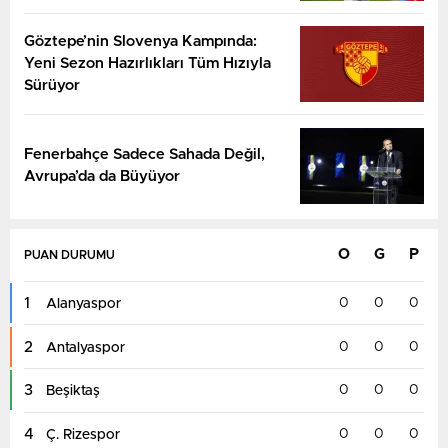
Göztepe’nin Slovenya Kampında:
Yeni Sezon Hazırlıkları Tüm Hızıyla
Sürüyor
Fenerbahçe Sadece Sahada Değil,
Avrupa’da da Büyüyor
O
G
P
PUAN DURUMU
1
0
0
0
Alanyaspor
2
0
0
0
Antalyaspor
3
0
0
0
Beşiktaş
4
0
0
0
Ç. Rizespor