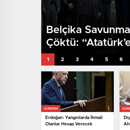
Belçika Savunma 
Çöktü: “Atatürk’
Sunuyorum”
GÜNDEM
GÜN
Erdoğan: Yangınlarda İhmali
Di
Olanlar Hesap Verecek
Ah