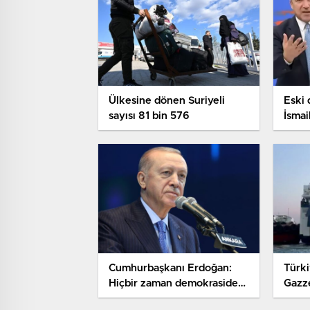
Ülkesine dönen Suriyeli
Eski 
sayısı 81 bin 576
İsmai
Porta
Cumhurbaşkanı Erdoğan:
Türki
Hiçbir zaman demokrasiden
Gazze
sapmadık
yola 