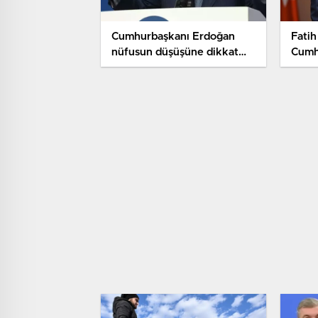
Cumhurbaşkanı Erdoğan
Fatih
nüfusun düşüşüne dikkat
Cumh
çekti
Seçi
Olac