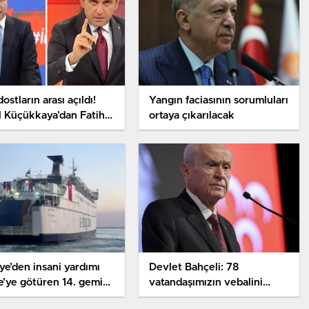
dostların arası açıldı!
Yangın faciasının sorumluları
l Küçükkaya’dan Fatih
ortaya çıkarılacak
kal’a ağır sözler
ye’den insani yardımı
Devlet Bahçeli: 78
’ye götüren 14. gemi
vatandaşımızın vebalini
çıktı
taşıyanlar hesabını tek tek