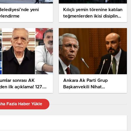
 Belediyesi’nde yeni
Kılıçlı yemin törenine katılan
vlendirme
teğmenlerden ikisi disiplin
kuruluna sevk edildi
umlar sonrası AK
Ankara Ak Parti Grup
’den ilk açıklama! 127.
Başkanvekili Nihat
ye dikkat çekildi
Yalçın’dan Mansur Yavaş’a
Sert Tepki: Siyaseti bırak,
ha Fazla Haber Yükle
işine bak!