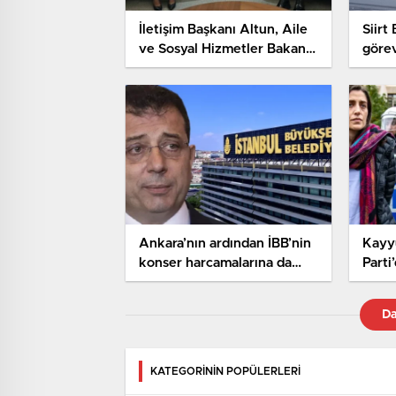
İletişim Başkanı Altun, Aile
Siirt
ve Sosyal Hizmetler Bakanı
göre
Göktaş ile görüştü
Ankara’nın ardından İBB’nin
Kayy
konser harcamalarına da
Parti
soruşturma başlatıldı
madde
Da
KATEGORİNİN POPÜLERLERİ