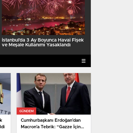
Cumhurbaşkanı Erdoğan’d
İstanbul’da 3 Ay Boyunca Havai Fişek
Tebrik: “Gazze İçin Ulusla
ve Meşale Kullanımı Yasaklandı
Harekete Geçmeli”
GÜNDEM
k
Cumhurbaşkanı Erdoğan’dan
ldi
Macron’a Tebrik: “Gazze İçin