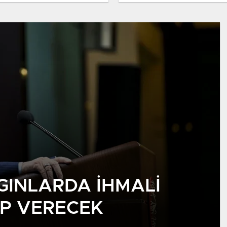
vet İddiası
GINLARDA İHMALI
P VERECEK