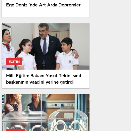
RÜŞVET İDDIASI
Ege Denizi’nde Art Arda Depremler
EĞITIM
Milli Eğitim Bakanı Yusuf Tekin, sınıf
başkanının vaadini yerine getirdi