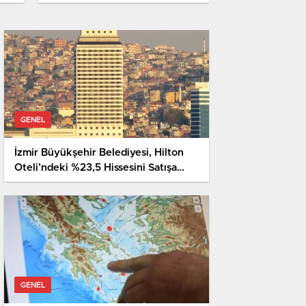
Uluslararası Toplum Harekete
Geçmeli”
GENEL
İzmir Büyükşehir Belediyesi, Hilton
Oteli’ndeki %23,5 Hissesini Satışa
Çıkarıyor
DIYANET’IN MEKKE SO
AHMET DAŞTANBEK HA
GENEL