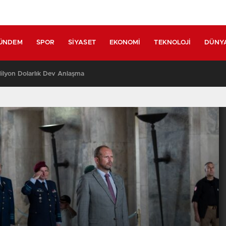
ÜNDEM
SPOR
SIYASET
EKONOMI
TEKNOLOJI
DÜNY
nca Havai Fişek ve Meşale Kullanımı Yasaklandı