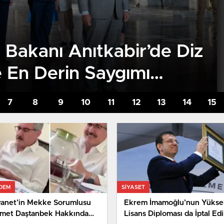
Bakanı Anıtkabir’de Diz
e En Derin Saygımı
DEM
SIYASET
yanet’in Mekke Sorumlusu
Ekrem İmamoğlu’nun Yükse
met Daştanbek Hakkında
Lisans Diploması da İptal Edi