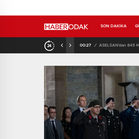
SON DAKIKA
G
14:59
/
İstanbul’da 3 Ay Boyu