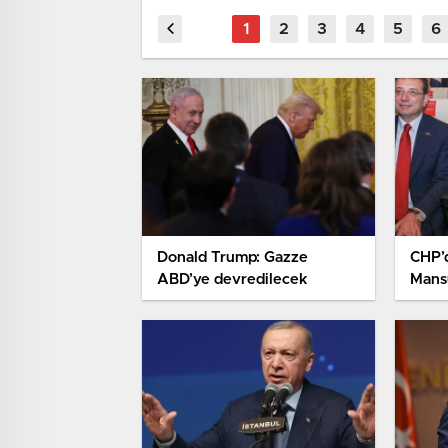
Donald Trump: Gazze
CHP’d
ABD’ye devredilecek
Mans
rest