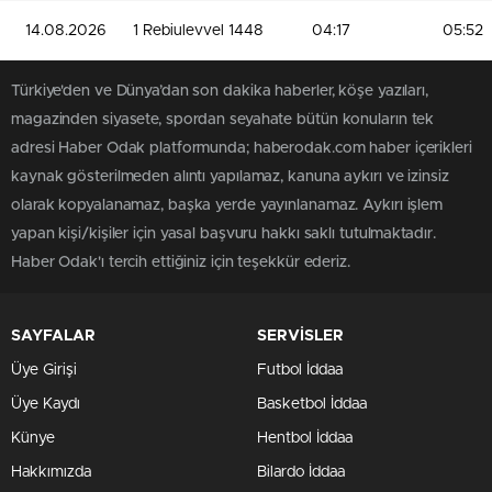
14.08.2026
1 Rebiulevvel 1448
04:17
05:52
Türkiye'den ve Dünya’dan son dakika haberler, köşe yazıları,
magazinden siyasete, spordan seyahate bütün konuların tek
adresi Haber Odak platformunda; haberodak.com haber içerikleri
kaynak gösterilmeden alıntı yapılamaz, kanuna aykırı ve izinsiz
olarak kopyalanamaz, başka yerde yayınlanamaz. Aykırı işlem
yapan kişi/kişiler için yasal başvuru hakkı saklı tutulmaktadır.
Haber Odak'ı tercih ettiğiniz için teşekkür ederiz.
SAYFALAR
SERVİSLER
Üye Girişi
Futbol İddaa
Üye Kaydı
Basketbol İddaa
Künye
Hentbol İddaa
Hakkımızda
Bilardo İddaa