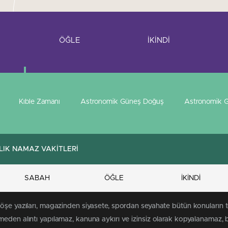
ÖĞLE
İKİNDİ
Kıble Zamanı
Astronomik Güneş Doğuş
Astronomik G
LIK NAMAZ VAKİTLERİ
SABAH
ÖĞLE
İKİNDİ
köşe yazıları, magazinden siyasete, spordan seyahate bütün konuların
meden alıntı yapılamaz, kanuna aykırı ve izinsiz olarak kopyalanamaz,