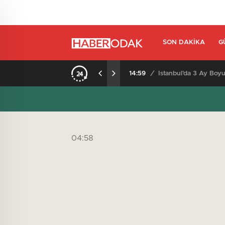
SON DAKIKA
G
14:59
/
İstanbul’da 3 Ay Boyu
04:58