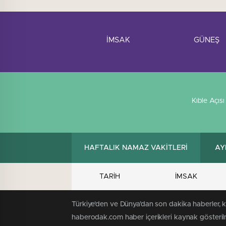
İMSAK
GÜNEŞ
Kıble Açısı
HAFTALIK NAMAZ VAKİTLERİ
AY
TARİH
İMSAK
Türkiye'den ve Dünya’dan son dakika haberler, 
haberodak.com haber içerikleri kaynak gösteril