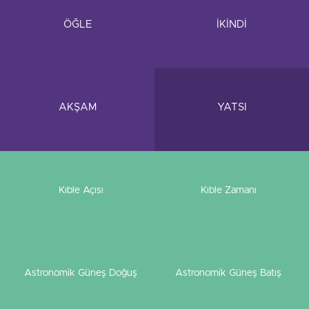
ÖĞLE
İKİNDİ
AKŞAM
YATSI
Kıble Açısı
Kıble Zamanı
Astronomik Güneş Doğuş
Astronomik Güneş Batış