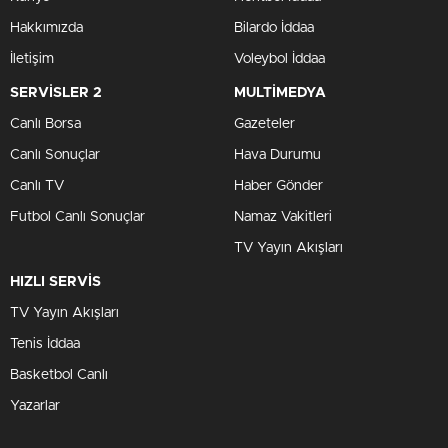
GIRESUN
Hakkımızda
Bilardo İddaa
GÜMÜŞHANE
İletişim
Voleybol İddaa
HAKKÂRI
SERVİSLER 2
MULTİMEDYA
HATAY
Canlı Borsa
Gazeteler
ISPARTA
Canlı Sonuçlar
Hava Durumu
MERSIN
Canlı TV
Haber Gönder
İSTANBUL
Futbol Canlı Sonuçlar
Namaz Vakitleri
İZMIR
TV Yayın Akışları
KARS
HIZLI SERVİS
KASTAMONU
TV Yayın Akışları
KAYSERI
KIRKLARELI
Tenis İddaa
KIRŞEHIR
Basketbol Canlı
KOCAELI
Yazarlar
KONYA