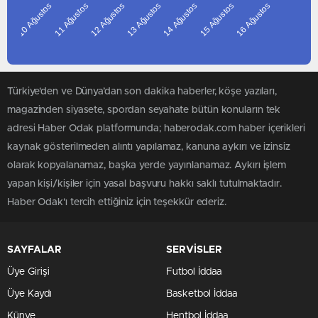
10 Ağustos
11 Ağustos
12 Ağustos
14 Ağustos
15 Ağustos
16 Ağustos
13 Ağustos
BITLIS
BOLU
BURDUR
BURSA
Türkiye'den ve Dünya’dan son dakika haberler, köşe yazıları,
ÇANAKKALE
magazinden siyasete, spordan seyahate bütün konuların tek
ÇANKIRI
adresi Haber Odak platformunda; haberodak.com haber içerikleri
ÇORUM
kaynak gösterilmeden alıntı yapılamaz, kanuna aykırı ve izinsiz
DENIZLI
olarak kopyalanamaz, başka yerde yayınlanamaz. Aykırı işlem
DIYARBAKIR
yapan kişi/kişiler için yasal başvuru hakkı saklı tutulmaktadır.
EDIRNE
Haber Odak'ı tercih ettiğiniz için teşekkür ederiz.
ELAZIĞ
ERZINCAN
SAYFALAR
SERVİSLER
ERZURUM
Üye Girişi
Futbol İddaa
ESKIŞEHIR
Üye Kaydı
Basketbol İddaa
GAZIANTEP
Künye
Hentbol İddaa