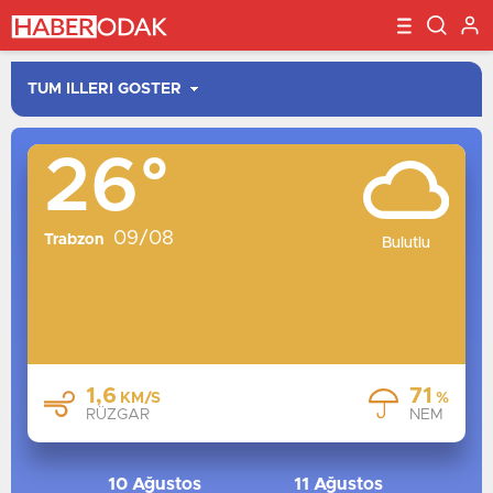
26°
İSTANBUL
ANKARA
09/08
İZMIR
Trabzon
Bulutlu
BURSA
ANTALYA
ADANA
KONYA
1,6
71
KM/S
%
GAZIANTEP
RÜZGAR
NEM
MERSIN
TRABZON
10 Ağustos
11 Ağustos