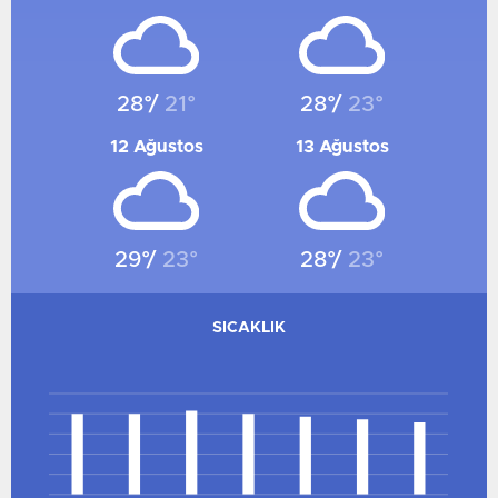
SAMSUN
RIZE
MUŞ
28°/
21°
28°/
23°
ADANA
ADIYAMAN
12 Ağustos
13 Ağustos
AFYONKARAHISAR
AĞRI
AMASYA
29°/
23°
28°/
23°
ANKARA
ANTALYA
SICAKLIK
ARTVIN
AYDIN
35
BALIKESIR
28
21
BILECIK
14
7
BINGÖL
0