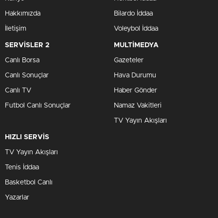
GIRESUN
Hakkımızda
Bilardo İddaa
GÜMÜŞHANE
İletişim
Voleybol İddaa
HAKKÂRI
SERVİSLER 2
MULTİMEDYA
HATAY
Canlı Borsa
Gazeteler
ISPARTA
Canlı Sonuçlar
Hava Durumu
MERSIN
Canlı TV
Haber Gönder
İSTANBUL
Futbol Canlı Sonuçlar
Namaz Vakitleri
İZMIR
TV Yayın Akışları
KARS
HIZLI SERVİS
KASTAMONU
TV Yayın Akışları
KAYSERI
KIRKLARELI
Tenis İddaa
KIRŞEHIR
Basketbol Canlı
KOCAELI
Yazarlar
KONYA