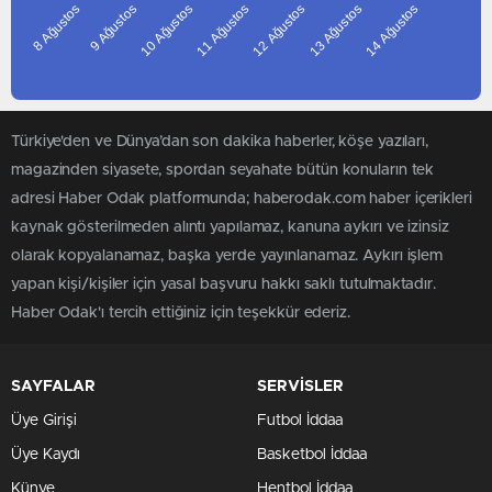
8 Ağustos
9 Ağustos
10 Ağustos
12 Ağustos
13 Ağustos
14 Ağustos
11 Ağustos
BITLIS
BOLU
BURDUR
BURSA
Türkiye'den ve Dünya’dan son dakika haberler, köşe yazıları,
ÇANAKKALE
magazinden siyasete, spordan seyahate bütün konuların tek
ÇANKIRI
adresi Haber Odak platformunda; haberodak.com haber içerikleri
ÇORUM
kaynak gösterilmeden alıntı yapılamaz, kanuna aykırı ve izinsiz
DENIZLI
olarak kopyalanamaz, başka yerde yayınlanamaz. Aykırı işlem
DIYARBAKIR
yapan kişi/kişiler için yasal başvuru hakkı saklı tutulmaktadır.
EDIRNE
Haber Odak'ı tercih ettiğiniz için teşekkür ederiz.
ELAZIĞ
ERZINCAN
SAYFALAR
SERVİSLER
ERZURUM
Üye Girişi
Futbol İddaa
ESKIŞEHIR
Üye Kaydı
Basketbol İddaa
GAZIANTEP
Künye
Hentbol İddaa