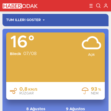
16°
İSTANBUL
ANKARA
07/08
İZMIR
Bilecik
Açık
BURSA
ANTALYA
ADANA
KONYA
0,8
93
KM/S
%
GAZIANTEP
RÜZGAR
NEM
MERSIN
TRABZON
8 Ağustos
9 Ağustos