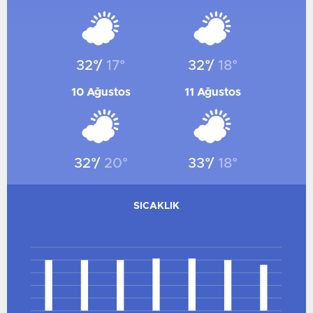
SAMSUN
RIZE
MUŞ
32°/
17°
32°/
18°
ADANA
ADIYAMAN
10 Ağustos
11 Ağustos
AFYONKARAHISAR
AĞRI
AMASYA
32°/
20°
33°/
18°
ANKARA
ANTALYA
SICAKLIK
ARTVIN
AYDIN
40
BALIKESIR
32
24
BILECIK
16
8
BINGÖL
0