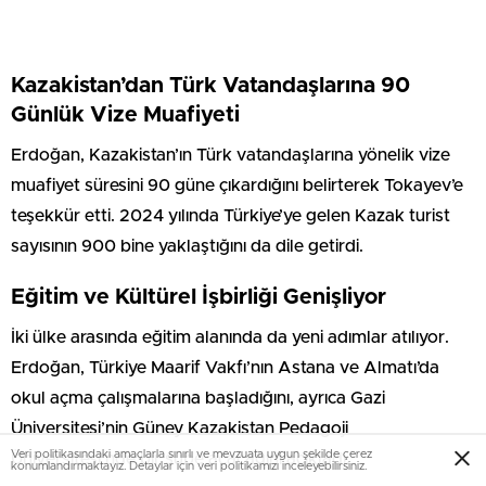
Kazakistan’dan Türk Vatandaşlarına 90
Günlük Vize Muafiyeti
Erdoğan, Kazakistan’ın Türk vatandaşlarına yönelik vize
muafiyet süresini 90 güne çıkardığını belirterek Tokayev’e
teşekkür etti. 2024 yılında Türkiye’ye gelen Kazak turist
sayısının 900 bine yaklaştığını da dile getirdi.
Eğitim ve Kültürel İşbirliği Genişliyor
İki ülke arasında eğitim alanında da yeni adımlar atılıyor.
Erdoğan, Türkiye Maarif Vakfı’nın Astana ve Almatı’da
okul açma çalışmalarına başladığını, ayrıca Gazi
Üniversitesi’nin Güney Kazakistan Pedagoji
Veri politikasındaki amaçlarla sınırlı ve mevzuata uygun şekilde çerez
Üniversitesi’nde bir şube açacağını açıkladı.
konumlandırmaktayız. Detaylar için veri politikamızı inceleyebilirsiniz.