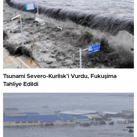
Tsunami Severo-Kurilsk’i Vurdu, Fukuşima
Tahliye Edildi