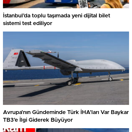
İstanbul’da toplu taşımada yeni dijital bilet
sistemi test ediliyor
Avrupa’nın Gündeminde Türk İHA’ları Var Baykar
TB3’e İlgi Giderek Büyüyor