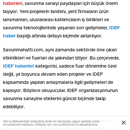
haberleri
, savunma sanayi paydaşları için büyük önem
taşıyor. Yeni projelerin tanıtımı, yerli firmaların ürün
lansmanları, uluslararası katılımcıların iş birlikleri ve
savunma teknolojilerinde yaşanan son gelişmeler,
IDEF
haber
başlığı altında detaylı biçimde aktarılıyor.
Savunmahatti.com, aynı zamanda sektörde öne çıkan
etkinlikleri ve fuarları da yakından izliyor. Bu çerçevede,
IDEF haberleri
kategorisi, sadece fuar dönemine özel
değil, yıl boyunca devam eden projeler ve IDEF
kapsamında yapılan anlaşmalarla ilgili gelişmeleri de
kapsıyor. Böylece okuyucular, IDEF organizasyonunun
savunma sanayine etkilerini güncel biçimde takip
edebiliyor.
Site, içerik üretiminde yorumdan uzak, bilgi odaklı ve
Veri politikasındaki amaçlarla sınırlı ve mevzuata uygun şekilde çerez
konumlandırmaktayız. Detaylar için veri politikamızı inceleyebilirsiniz.
kurumsal bir yayın anlayışını benimsiyor. Sadece