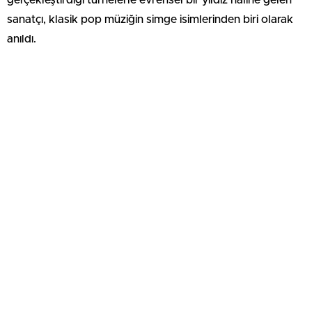
gerçekleştirdiği turnelerle evrensel bir yıldız haline gelen
sanatçı, klasik pop müziğin simge isimlerinden biri olarak
anıldı.