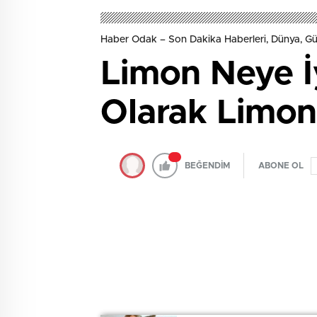
Haber Odak – Son Dakika Haberleri, Dünya, 
Limon Neye İy
Olarak Limon
BEĞENDİM
ABONE OL