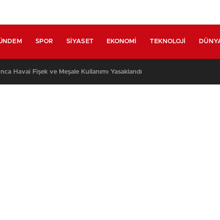
ÜNDEM
SPOR
SIYASET
EKONOMI
TEKNOLOJI
DÜNY
nca Havai Fişek ve Meşale Kullanımı Yasaklandı