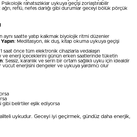
: Psikolojik rahatsızlıklar uykuya geçişi zorlaştırabilir
k ağrı, reflü, nefes darlığı gibi durumlar geceyi bölük pörçük
ı
n aynı saatte yatıp kalkmak biyolojik ritmi düzenler
 Yapın
: Meditasyon, ılık duş, kitap okuma uykuya geçişi
1 saat önce tüm elektronik cihazlarla vedalaşın
y ve enerji içeceklerini günün erken saatlerinde tüketin
in
: Sessiz, karanlık ve serin bir ortam sağlıklı uyku için idealdir
er vücut enerjisini dengeler ve uykuya yardımcı olur
yorsa
orsa
ibi belirtiler eşlik ediyorsa
 kaliteli uykudur. Geceyi iyi geçirmek, gündüz daha enerjik,