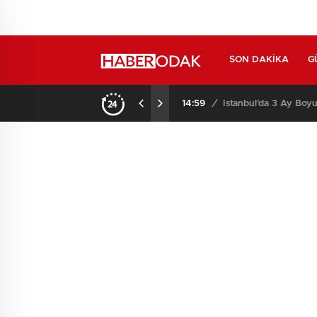
SON DAKIKA
G
14:59
/
İstanbul’da 3 Ay Boyu