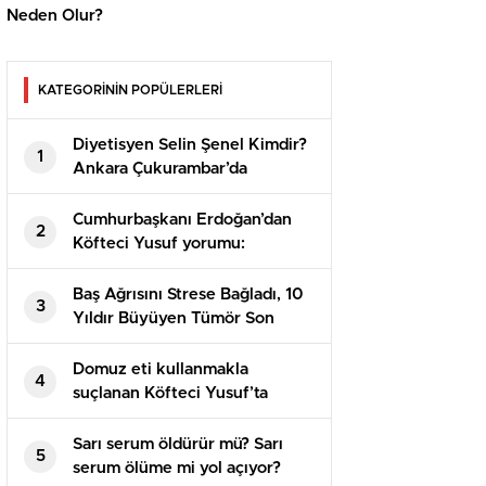
Neden Olur?
KATEGORİNİN POPÜLERLERİ
Diyetisyen Selin Şenel Kimdir?
1
Ankara Çukurambar’da
Profesyonel Beslenme
Danışmanlığı
Cumhurbaşkanı Erdoğan’dan
2
Köfteci Yusuf yorumu:
Kendilerini savunma hakları
var, denetimlerimiz devam
Baş Ağrısını Strese Bağladı, 10
3
edecek
Yıldır Büyüyen Tümör Son
Anda Fark Edildi
Domuz eti kullanmakla
4
suçlanan Köfteci Yusuf’ta
rüzgar terse döndü
Sarı serum öldürür mü? Sarı
5
serum ölüme mi yol açıyor?