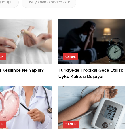
güçlüğü
uyuyamama neden olur
IK
GENEL
 Kesilince Ne Yapılır?
Türkiye’de Tropikal Gece Etkisi:
Uyku Kalitesi Düşüyor
IK
SAĞLIK