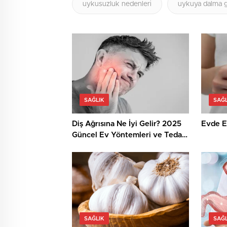
uykusuzluk nedenleri
uykuya dalma 
SAĞLIK
SAĞL
Diş Ağrısına Ne İyi Gelir? 2025
Evde El
Güncel Ev Yöntemleri ve Tedavi
Seçenekleri
SAĞLIK
SAĞL