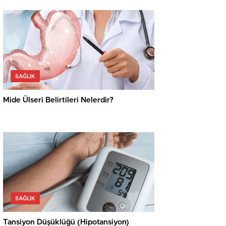
SAĞLIK
Mide Ülseri Belirtileri Nelerdir?
SAĞLIK
Tansiyon Düşüklüğü (Hipotansiyon)