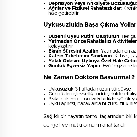
Depresyon veya Anksiyete Bozukluğu
Ağrılar ve Fiziksel Rahatsızlıklar
: Kroni
hâle getirebilir
Uykusuzlukla Başa Çıkma Yollar
Düzenli Uyku Rutini Oluşturun
: Her gü
Yatmadan Önce Rahatlatıcı Aktiviteler
kolaylaştırır
Ekran Süresini Azaltın
: Yatmadan en az 
Kafein Tüketimini Sınırlayın
: Kahve, ça
Yatak Odasını Uykuya Özel Hale Getir
Günlük Egzersiz Yapın
: Hafif egzersizl
Ne Zaman Doktora Başvurmalı?
Uykusuzluk 3 haftadan uzun sürdüyse
Gündüzleri işlevselliği ciddi şekilde etkili
Psikolojik semptomlarla birlikte görülüy
Uyku apnesi, bacaklarda huzursuzluk hissi g
Sağlıklı bir hayatın temel taşlarından biri
dengeli ve mutlu olmanın anahtarıdır.