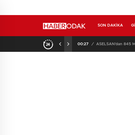
SON DAKIKA
G
00:27
/
ASELSAN’dan 845 Mi