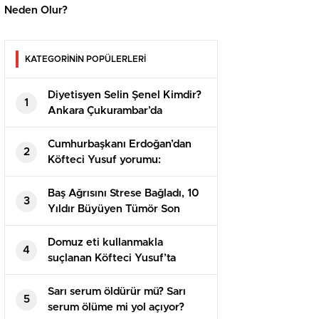
Neden Olur?
KATEGORİNİN POPÜLERLERİ
Diyetisyen Selin Şenel Kimdir?
1
Ankara Çukurambar’da
Profesyonel Beslenme
Danışmanlığı
Cumhurbaşkanı Erdoğan’dan
2
Köfteci Yusuf yorumu:
Kendilerini savunma hakları
var, denetimlerimiz devam
Baş Ağrısını Strese Bağladı, 10
3
edecek
Yıldır Büyüyen Tümör Son
Anda Fark Edildi
Domuz eti kullanmakla
4
suçlanan Köfteci Yusuf’ta
rüzgar terse döndü
Sarı serum öldürür mü? Sarı
5
serum ölüme mi yol açıyor?