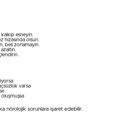
 kalkıp esneyin.
z hizasında olsun.
ın, beli zorlamayın.
azaltın.
lendirin.
iyorsa
üçsüzlük varsa
şse
ı oluşmuşsa
şka nörolojik sorunlara işaret edebilir.