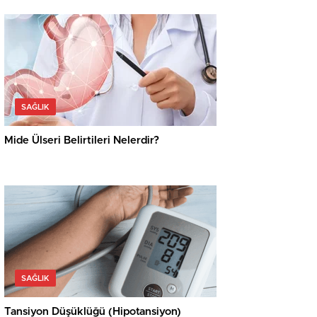
SAĞLIK
Mide Ülseri Belirtileri Nelerdir?
SAĞLIK
Tansiyon Düşüklüğü (Hipotansiyon)