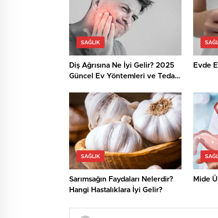
SAĞLIK
SAĞL
Diş Ağrısına Ne İyi Gelir? 2025
Evde El
Güncel Ev Yöntemleri ve Tedavi
Seçenekleri
SAĞLIK
SAĞL
Sarımsağın Faydaları Nelerdir?
Mide Ül
Hangi Hastalıklara İyi Gelir?