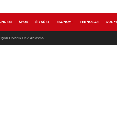
ÜNDEM
SPOR
SIYASET
EKONOMI
TEKNOLOJI
DÜNY
lyon Dolarlık Dev Anlaşma