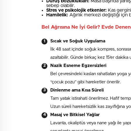
Duruş bozuklukları:
Masa başında yanlış
sebep olabilir.
Stres ve psikolojik etkenler:
Kas gerginli
Hamilelik:
Ağırlık merkezi değiştiği için 
Bel Ağrısına Ne İyi Gelir? Evde Dene
Sıcak ve Soğuk Uygulama
İlk 48 saat içinde soğuk kompres, sonrası
azaltabilir. Günde birkaç kez 15’er dakika 
Nazik Esneme Egzersizleri
Bel çevresindeki kasları rahatlatan yoga ya
“çocuk pozu” gibi hareketler önerilir.
Dinlenme ama Kısa Süreli
Tam yatak istirahati önerilmez. Hafif tempo
Uzun süreli hareketsizlik kas zayıflığına yol
Masaj ve Bitkisel Yağlar
Lavanta, okaliptüs veya nane yağı ile yapıla