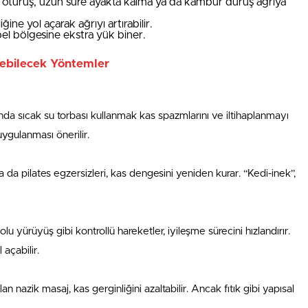
 oturuş, uzun süre ayakta kalma ya da kambur duruş ağrıya
ğine yol açarak ağrıyı artırabilir.
bel bölgesine ekstra yük biner.
nebilecek Yöntemler
nda sıcak su torbası kullanmak kas spazmlarını ve iltihaplanmayı
uygulanması önerilir.
 da pilates egzersizleri, kas dengesini yeniden kurar. “Kedi-inek”,
lu yürüyüş gibi kontrollü hareketler, iyileşme sürecini hızlandırır.
 açabilir.
n nazik masaj, kas gerginliğini azaltabilir. Ancak fıtık gibi yapısal