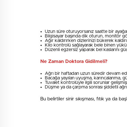
Uzun süre oturuyorsanız saatte bir ayağa
Bilgisayar başında dik oturun, monitör gö
Ağır kaldırırken dizlerinizi bükerek kaldır
Kilo kontrolü sağlayarak bele binen yükü 
Düzenli egzersiz yaparak bel kaslarını güç
Ne Zaman Doktora Gidilmeli?
Ağrı bir haftadan uzun süredir devam ed
Bacağa yayılan uyuşma, karıncalanma, g
Tuvalet kontrolüyle ilgili sorunlar gelişmi
Düşme ya da çarpma sonrası şiddetli ağr
Bu belirtiler sinir sıkışması, fıtık ya da ba