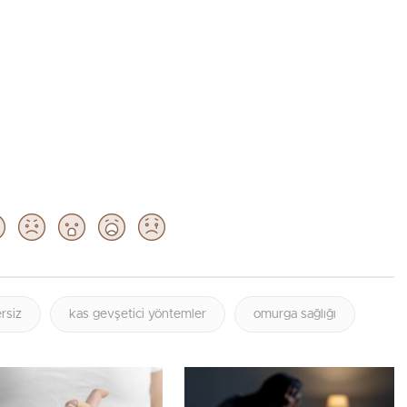
rsiz
kas gevşetici yöntemler
omurga sağlığı