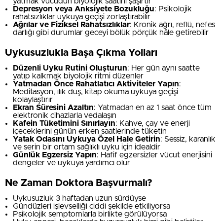
yatmak vücudun biyolojik saatini şaşırtır
Depresyon veya Anksiyete Bozukluğu
: Psikolojik
rahatsızlıklar uykuya geçişi zorlaştırabilir
Ağrılar ve Fiziksel Rahatsızlıklar
: Kronik ağrı, reflü, nefes
darlığı gibi durumlar geceyi bölük pörçük hâle getirebilir
Uykusuzlukla Başa Çıkma Yolları
Düzenli Uyku Rutini Oluşturun
: Her gün aynı saatte
yatıp kalkmak biyolojik ritmi düzenler
Yatmadan Önce Rahatlatıcı Aktiviteler Yapın
:
Meditasyon, ılık duş, kitap okuma uykuya geçişi
kolaylaştırır
Ekran Süresini Azaltın
: Yatmadan en az 1 saat önce tüm
elektronik cihazlarla vedalaşın
Kafein Tüketimini Sınırlayın
: Kahve, çay ve enerji
içeceklerini günün erken saatlerinde tüketin
Yatak Odasını Uykuya Özel Hale Getirin
: Sessiz, karanlık
ve serin bir ortam sağlıklı uyku için idealdir
Günlük Egzersiz Yapın
: Hafif egzersizler vücut enerjisini
dengeler ve uykuya yardımcı olur
Ne Zaman Doktora Başvurmalı?
Uykusuzluk 3 haftadan uzun sürdüyse
Gündüzleri işlevselliği ciddi şekilde etkiliyorsa
Psikolojik semptomlarla birlikte görülüyorsa