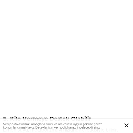
5.
Kilo Vermeye Destek Olabilir
Veri politikasındaki amaçlarla sınırlı ve mevzuata uygun şekilde çerez
konumlandırmaktayız. Detaylar için veri politikamızı inceleyebilirsiniz.
Limon suyu, metabolizmayı hızlandırıcı etkisiyle bilinir.