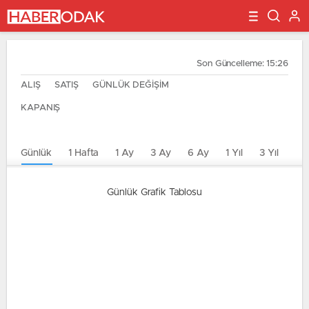
Son Güncelleme: 15:26
ALIŞ
SATIŞ
GÜNLÜK DEĞİŞİM
KAPANIŞ
Günlük
1 Hafta
1 Ay
3 Ay
6 Ay
1 Yıl
3 Yıl
5 Y
Günlük Grafik Tablosu