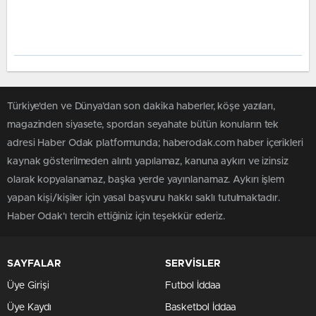
Türkiye'den ve Dünya’dan son dakika haberler, köşe yazıları,
magazinden siyasete, spordan seyahate bütün konuların tek
adresi Haber Odak platformunda; haberodak.com haber içerikleri
kaynak gösterilmeden alıntı yapılamaz, kanuna aykırı ve izinsiz
olarak kopyalanamaz, başka yerde yayınlanamaz. Aykırı işlem
yapan kişi/kişiler için yasal başvuru hakkı saklı tutulmaktadır.
Haber Odak'ı tercih ettiğiniz için teşekkür ederiz.
SAYFALAR
SERVİSLER
Üye Girişi
Futbol İddaa
Üye Kaydı
Basketbol İddaa