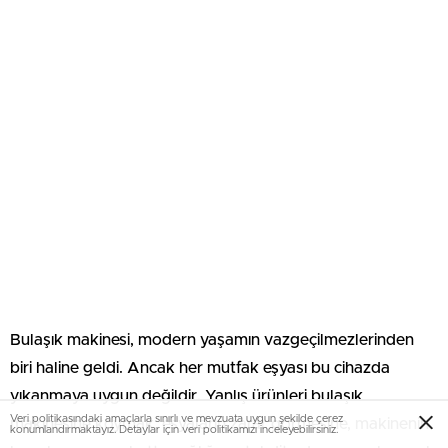
Bulaşık makinesi, modern yaşamın vazgeçilmezlerinden
biri haline geldi. Ancak her mutfak eşyası bu cihazda
yıkanmaya uygun değildir. Yanlış ürünleri bulaşık
Veri politikasındaki amaçlarla sınırlı ve mevzuata uygun şekilde çerez
makinesine koymak; eşyaların zarar görmesine, makinenin
konumlandırmaktayız. Detaylar için veri politikamızı inceleyebilirsiniz.