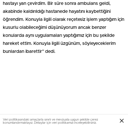
hastayı yan çevirdim. Bir süre sonra ambulans geldi,
akabinde kaldırıldığı hastanede hayatını kaybettiğini
öğrendim. Konuyla ilgili olarak reçetesiz işlem yaptığım için
kusurlu olabileceğimi düşünüyorum ancak benzer
konularda aynı uygulamaları yaptığımız için bu şekilde
hareket ettim. Konuyla ilgili üzgünüm, söyleyeceklerim
bunlardan ibarettir” dedi.
Veri politikasındaki amaçlarla sınırlı ve mevzuata uygun şekilde çerez
konumlandırmaktayız. Detaylar için veri politikamızı inceleyebilirsiniz.