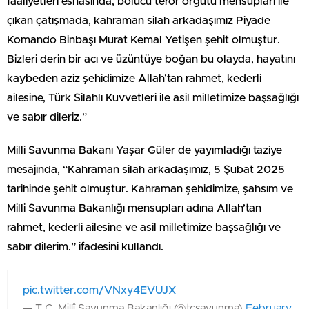
faaliyetleri esnasında, bölücü terör örgütü mensupları ile
çıkan çatışmada, kahraman silah arkadaşımız Piyade
Komando Binbaşı Murat Kemal Yetişen şehit olmuştur.
Bizleri derin bir acı ve üzüntüye boğan bu olayda, hayatını
kaybeden aziz şehidimize Allah’tan rahmet, kederli
ailesine, Türk Silahlı Kuvvetleri ile asil milletimize başsağlığı
ve sabır dileriz.”
Milli Savunma Bakanı Yaşar Güler de yayımladığı taziye
mesajında, “Kahraman silah arkadaşımız, 5 Şubat 2025
tarihinde şehit olmuştur. Kahraman şehidimize, şahsım ve
Milli Savunma Bakanlığı mensupları adına Allah’tan
rahmet, kederli ailesine ve asil milletimize başsağlığı ve
sabır dilerim.” ifadesini kullandı.
pic.twitter.com/VNxy4EVUJX
— T.C. Millî Savunma Bakanlığı (@tcsavunma)
February