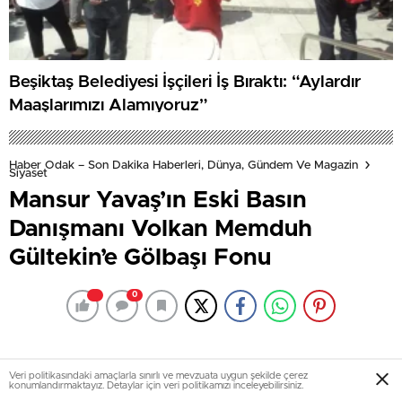
Beşiktaş Belediyesi İşçileri İş Bıraktı: “Aylardır
Maaşlarımızı Alamıyoruz”
Haber Odak – Son Dakika Haberleri, Dünya, Gündem Ve Magazin
Siyaset
Mansur Yavaş’ın Eski Basın
Danışmanı Volkan Memduh
Gültekin’e Gölbaşı Fonu
0
Veri politikasındaki amaçlarla sınırlı ve mevzuata uygun şekilde çerez
konumlandırmaktayız. Detaylar için veri politikamızı inceleyebilirsiniz.