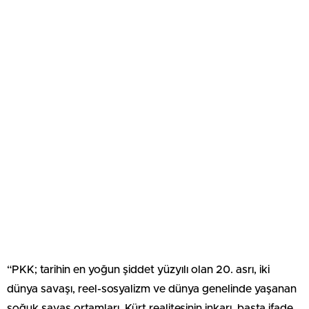
“PKK; tarihin en yoğun şiddet yüzyılı olan 20. asrı, iki
dünya savaşı, reel-sosyalizm ve dünya genelinde yaşanan
soğuk savaş ortamları, Kürt realitesinin inkarı, başta ifade