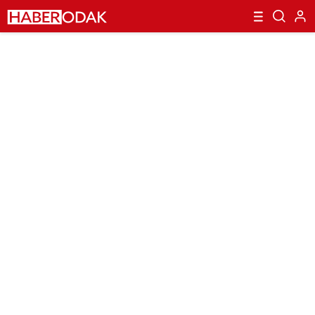
İle İlgili Bilgiler Haber Odak’ta…