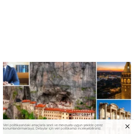
Veri politikasındaki amaçlarla sınırlı ve mevzuata uygun şekilde çerez
konumlandırmaktayız. Detaylar için veri politikamızı inceleyebilirsiniz.