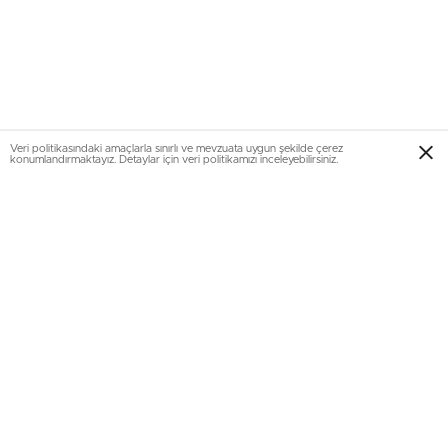
Veri politikasındaki amaçlarla sınırlı ve mevzuata uygun şekilde çerez
konumlandırmaktayız. Detaylar için veri politikamızı inceleyebilirsiniz.
Teknolojiyi Seven Gençlere Büyük
Fırsat
Yarışmanın temel amacı, insansız hava araçları (İHA)