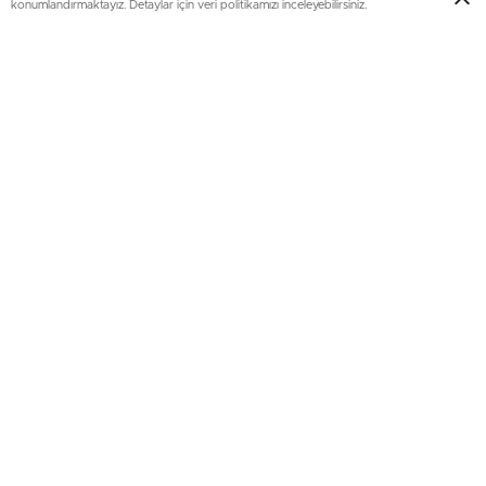
konumlandırmaktayız. Detaylar için veri politikamızı inceleyebilirsiniz.
Diz Ağrısının Nedenleri
Kireçlenme (Osteoartrit):
Yaş ilerledikçe eklem
kıkırdakları yıpranır ve ağrıya neden olur.
Menisküs Yırtığı:
Ani dönme hareketleri veya yüklenmeler