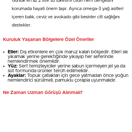
Günlük en az 2 litre su tüketimi cildin nem dengesini
korumada hayati önem taşır. Ayrıca omega-3 yağ asitleri
içeren balık, ceviz ve avokado gibi besinler cilt sağlığını
destekler.
Kuruluk Yaşanan Bölgelere Özel Öneriler
Eller:
Dış etkenlere en çok maruz kalan bölgedir. Elleri sık
yıkamak yerine gerektiğinde yıkayıp her seferinde
nemlendirmek önemlidir.
Yüz:
Sert temizleyiciler yerine sabun içermeyen jel ya da
süt formunda ürünler tercih edilmelidir.
Ayaklar:
Topuk çatlakları için gece yatmadan önce yoğun
nemlendirici sürülmeli, pamuklu çorapla uyunmalıdır.
Ne Zaman Uzman Görüşü Alınmalı?