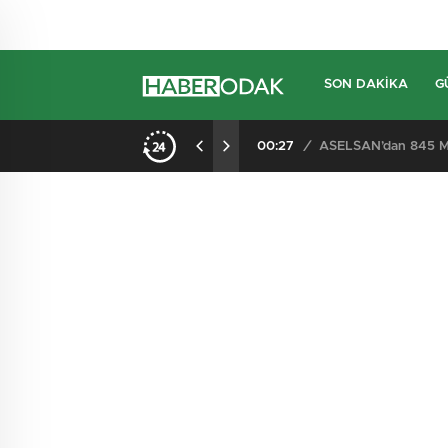
SON DAKIKA
G
00:27
/
ASELSAN’dan 845 Mi