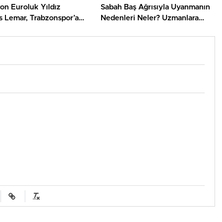
on Euroluk Yıldız
Sabah Baş Ağrısıyla Uyanmanın
 Lemar, Trabzonspor’a
Nedenleri Neler? Uzmanlara
Edildi
Göre Göz Ardı Edilmemesi
Gereken İşaretler