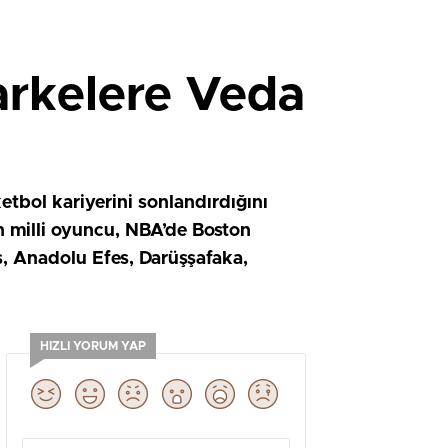
arkelere Veda
bol kariyerini sonlandırdığını
n milli oyuncu, NBA’de Boston
aş, Anadolu Efes, Darüşşafaka,
HIZLI YORUM YAP