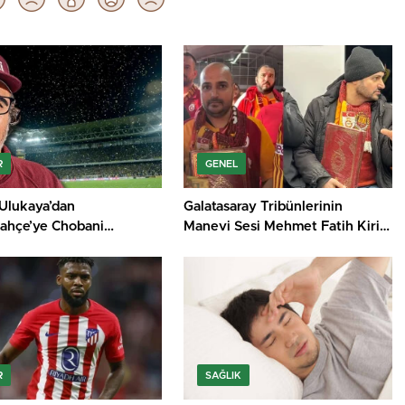
R
GENEL
Ulukaya’dan
Galatasaray Tribünlerinin
ahçe’ye Chobani
Manevi Sesi Mehmet Fatih Kiriş
rluğu
Hayatını Kaybetti
R
SAĞLIK