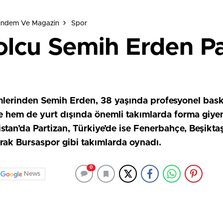
Gündem Ve Magazin
Spor
bolcu Semih Erden P
erinden Semih Erden, 38 yaşında profesyonel basket
e hem de yurt dışında önemli takımlarda forma giye
istan’da Partizan, Türkiye’de ise Fenerbahçe, Beşikt
rak Bursaspor gibi takımlarda oynadı.
0
News