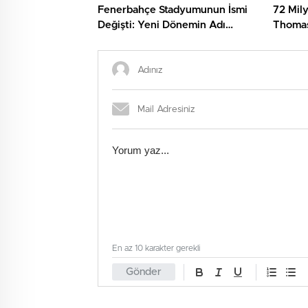
Fenerbahçe Stadyumunun İsmi
72 Mily
Değişti: Yeni Dönemin Adı
Thomas
“Chobani Stadyumu”
Teklif 
En az 10 karakter gerekli
Gönder