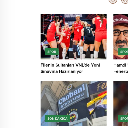
SPOR
SPO
Filenin Sultanları VNL’de Yeni
Hamdi 
Sınavına Hazırlanıyor
Fenerb
Sponso
SON DAKIKA
SPO