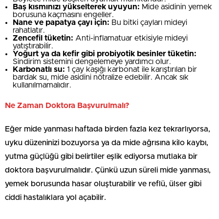
Baş kısmınızı yükselterek uyuyun:
Mide asidinin yemek
borusuna kaçmasını engeller.
Nane ve papatya çayı için:
Bu bitki çayları mideyi
rahatlatır.
Zencefil tüketin:
Anti-inflamatuar etkisiyle mideyi
yatıştırabilir.
Yoğurt ya da kefir gibi probiyotik besinler tüketin:
Sindirim sistemini dengelemeye yardımcı olur.
Karbonatlı su:
1 çay kaşığı karbonat ile karıştırılan bir
bardak su, mide asidini nötralize edebilir. Ancak sık
kullanılmamalıdır.
Ne Zaman Doktora Başvurulmalı?
Eğer mide yanması haftada birden fazla kez tekrarlıyorsa,
uyku düzeninizi bozuyorsa ya da mide ağrısına kilo kaybı,
yutma güçlüğü gibi belirtiler eşlik ediyorsa mutlaka bir
doktora başvurulmalıdır. Çünkü uzun süreli mide yanması,
yemek borusunda hasar oluşturabilir ve reflü, ülser gibi
ciddi hastalıklara yol açabilir.