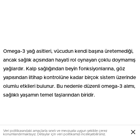
Omega-3 yağ asitleri, vücudun kendi başına üretemediği,
ancak sağlık açısından hayati rol oynayan çoklu doymamış
yağlardır. Kalp sağlığından beyin fonksiyonlarına, göz
yapısından iltihap kontrolüne kadar birçok sistem üzerinde
olumlu etkileri bulunur. Bu nedenle düzenli omega-3 alımı,
sağlıklı yaşamın temel taşlarından biridir.
Veri politikasındaki amaçlarla sınırlı ve mevzuata uygun şekilde çerez
konumlandırmaktayız. Detaylar için veri politikamızı inceleyebilirsiniz.