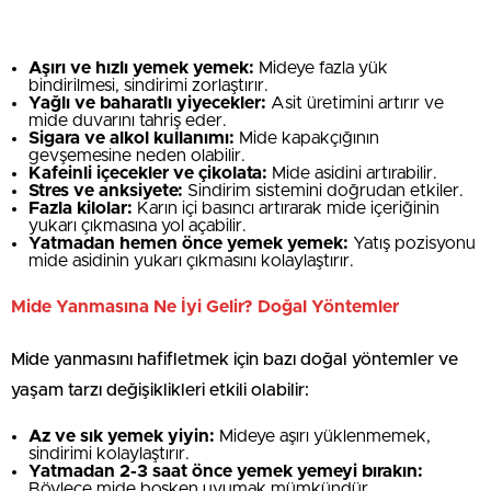
Aşırı ve hızlı yemek yemek:
Mideye fazla yük
bindirilmesi, sindirimi zorlaştırır.
Yağlı ve baharatlı yiyecekler:
Asit üretimini artırır ve
mide duvarını tahriş eder.
Sigara ve alkol kullanımı:
Mide kapakçığının
gevşemesine neden olabilir.
Kafeinli içecekler ve çikolata:
Mide asidini artırabilir.
Stres ve anksiyete:
Sindirim sistemini doğrudan etkiler.
Fazla kilolar:
Karın içi basıncı artırarak mide içeriğinin
yukarı çıkmasına yol açabilir.
Yatmadan hemen önce yemek yemek:
Yatış pozisyonu
mide asidinin yukarı çıkmasını kolaylaştırır.
Mide Yanmasına Ne İyi Gelir? Doğal Yöntemler
Mide yanmasını hafifletmek için bazı doğal yöntemler ve
yaşam tarzı değişiklikleri etkili olabilir:
Az ve sık yemek yiyin:
Mideye aşırı yüklenmemek,
sindirimi kolaylaştırır.
Yatmadan 2-3 saat önce yemek yemeyi bırakın:
Böylece mide boşken uyumak mümkündür.