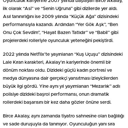
Oyunculuk kariyerine 2007 yılında başlayan Birce Akalay,
ilk olarak “Asi” ve “Senin Uğruna” gibi dizilerde yer aldı.
Asıl tanınırlığını ise 2009 yılında “Küçük Ağa” dizisindeki
performansıyla kazandı. Ardından “Yer Gök Aşk”, “Ben
Onu Çok Sevdim”, “Hayat Bazen Tatlıdır” ve “Babil” gibi
projelerdeki rolleriyle oyunculuk yeteneğini pekiştirdi.
2022 yılında Netflix’te yayınlanan “Kuş Uçuşu” dizisindeki
Lale Kıran karakteri, Akalay’ın kariyerinde önemli bir
dönüm noktası oldu. Dizideki güçlü kadın portresi ve
medya dünyasına dair gerçekçi yansıtması izleyicilerden
büyük ilgi gördü. Yine aynı yıl yayımlanan “Mezarlık” adlı
polisiye dizideki başrol performansı, onun dramatik
rollerdeki başarısını bir kez daha gözler önüne serdi.
Birce Akalay, aynı zamanda tiyatro sahnesine olan bağlılığı
ve sade duruşuyla da tanınıyor. Oyunculuğun yanı sıra