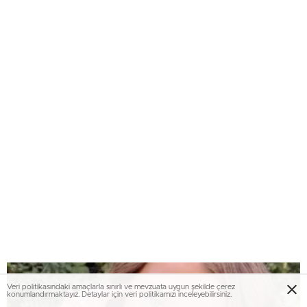
Veri politikasındaki amaçlarla sınırlı ve mevzuata uygun şekilde çerez
konumlandırmaktayız. Detaylar için veri politikamızı inceleyebilirsiniz.