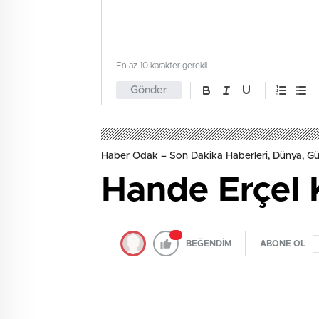
En az 10 karakter gerekli
Gönder
Haber Odak – Son Dakika Haberleri, Dünya, 
Hande Erçel 
BEĞENDİM
ABONE OL