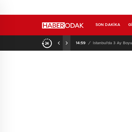
SON DAKIKA
G
14:59
/
İstanbul’da 3 Ay Boyu