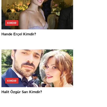
KIMDIR
Hande Erçel Kimdir?
KIMDIR
Halit Özgür Sarı Kimdir?