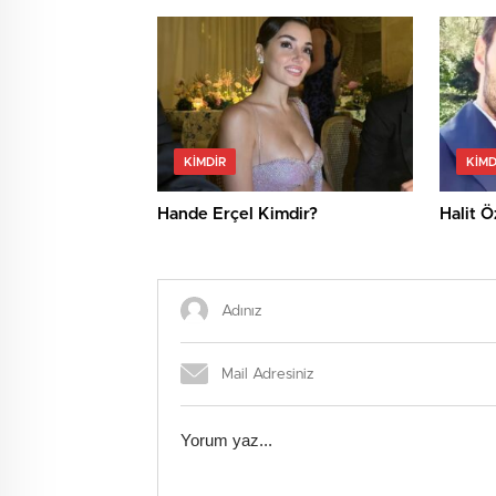
KIMDIR
KIMD
Hande Erçel Kimdir?
Halit Ö