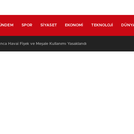
ÜNDEM
SPOR
SIYASET
EKONOMI
TEKNOLOJI
DÜNY
nca Havai Fişek ve Meşale Kullanımı Yasaklandı