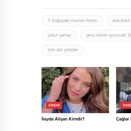
7. koğuştaki mucize memo
aras bulut
çukur yamaç
genç erkek oyuncular 
türk dizi yıldızları
KIMDIR
KIMD
İlayda Alişan Kimdir?
Çağlar 