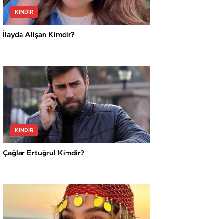
KIMDIR
İlayda Alişan Kimdir?
KIMDIR
Çağlar Ertuğrul Kimdir?