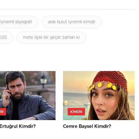
 iynemli biyografi
aras bulut iynemli kimdir
2025
mete öyle bir geçer zaman ki
IR
KIMDIR
Ertuğrul Kimdir?
Cemre Baysel Kimdir?