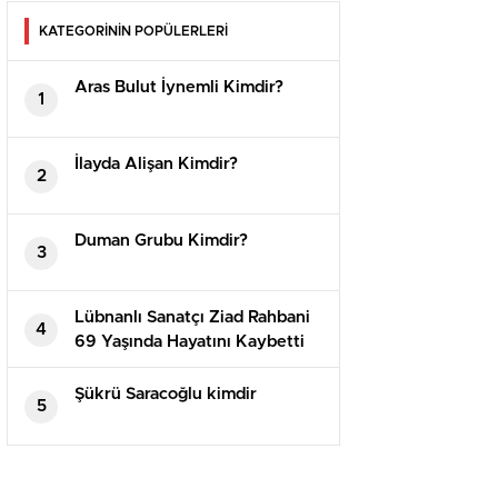
KATEGORİNİN POPÜLERLERİ
Aras Bulut İynemli Kimdir?
1
İlayda Alişan Kimdir?
2
Duman Grubu Kimdir?
3
Lübnanlı Sanatçı Ziad Rahbani
4
69 Yaşında Hayatını Kaybetti
Şükrü Saracoğlu kimdir
5