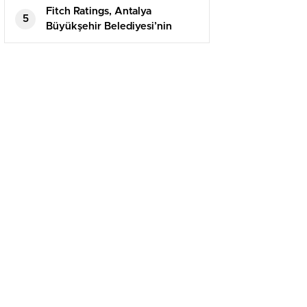
Fitch Ratings, Antalya
5
Büyükşehir Belediyesi’nin
Kredi Notunu Yükseltti