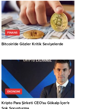
FINANS
Bitcoin’de Gözler Kritik Seviyelerde
EKONOMI
Kripto Para Şirketi CEO’su Gökalp İçer’e
Şok Soruşturma