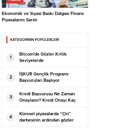
FINANS
Ekonomik ve Siyasi Baskı Dalgası Finans
Piyasalarını Sarstı
KATEGORİNİN POPÜLERLERİ
Bitcoin’de Gözler Kritik
1
Seviyelerde
İŞKUR Gençlik Programı
2
Başvuruları Başlıyor
Kredi Başvurusu Ne Zaman
3
Onaylanır? Kredi Onayı Kaç
Gün Sürer?
Küresel piyasalarda “Çin”
4
darbesinin ardından gözler
Fed’e çevrildi