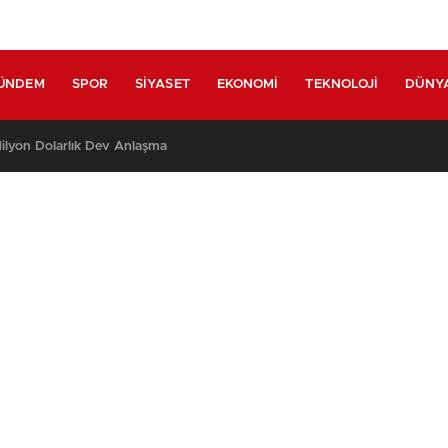
ÜNDEM
SPOR
SIYASET
EKONOMI
TEKNOLOJI
DÜNY
nca Havai Fişek ve Meşale Kullanımı Yasaklandı