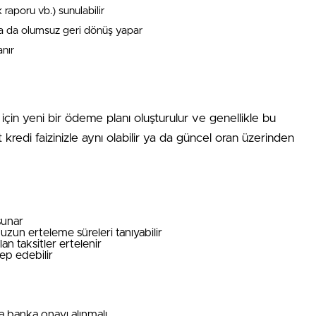
 raporu vb.) sunulabilir
a da olumsuz geri dönüş yapar
anır
 için yeni bir ödeme planı oluşturulur ve genellikle bu
kredi faizinizle aynı olabilir ya da güncel oran üzerinden
sunar
un erteleme süreleri tanıyabilir
n taksitler ertelenir
ep edebilir
 banka onayı alınmalı