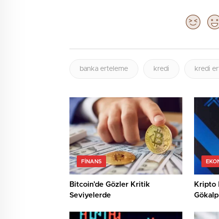
banka erteleme
kredi
kredi e
FINANS
EKO
Bitcoin’de Gözler Kritik
Kripto 
Seviyelerde
Gökalp