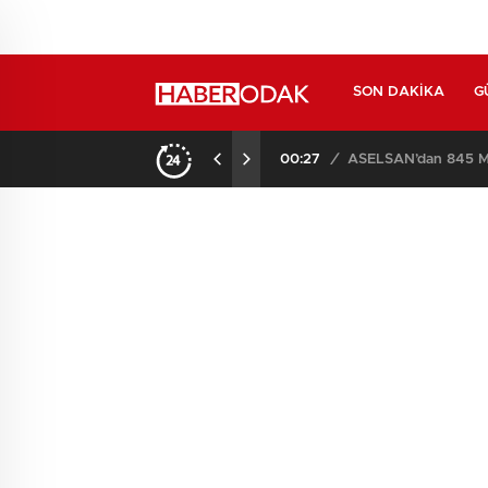
SON DAKIKA
G
14:59
/
İstanbul’da 3 Ay Boyu