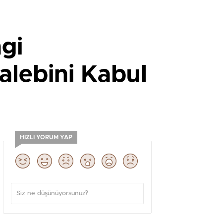
ngi
alebini Kabul
HIZLI YORUM YAP