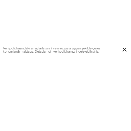
Veri politikasındaki amaçlarla sınırlı ve mevzuata uygun şekilde çerez
konumlandırmaktayız. Detaylar için veri politikamızı inceleyebilirsiniz.