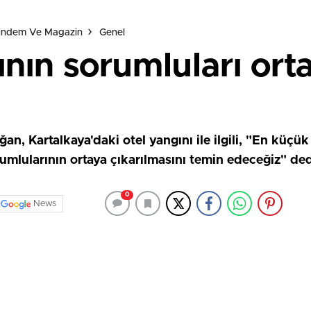
Gündem Ve Magazin
Genel
ının sorumluları ort
 Kartalkaya'daki otel yangını ile ilgili, "En küçük
rumlularının ortaya çıkarılmasını temin edeceğiz" ded
0
News