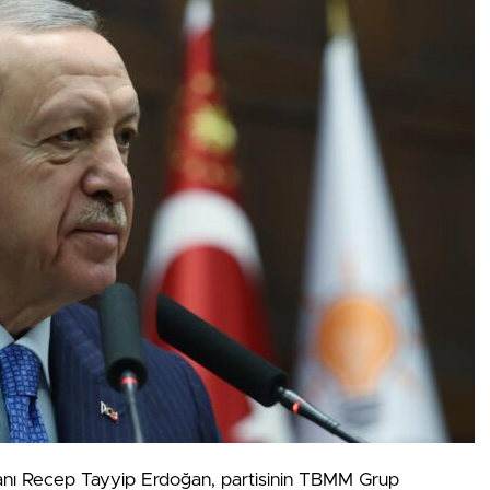
nı Recep Tayyip Erdoğan, partisinin TBMM Grup