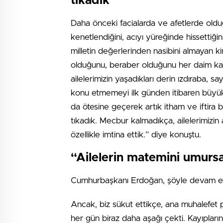
tıkadık”
Daha önceki facialarda ve afetlerde olduğ
kenetlendiğini, acıyı yüreğinde hissettiğ
milletin değerlerinden nasibini almayan ki
olduğunu, beraber olduğunu her daim ka
ailelerimizin yaşadıkları derin ızdıraba, s
konu etmemeyi ilk günden itibaren büyük 
da ötesine geçerek artık itham ve iftira boy
tıkadık. Mecbur kalmadıkça, ailelerimizin
özellikle imtina ettik.” diye konuştu.
“Ailelerin matemini umurs
Cumhurbaşkanı Erdoğan, şöyle devam et
Ancak, biz sükut ettikçe, ana muhalefet par
her gün biraz daha aşağı çekti. Kayıpların