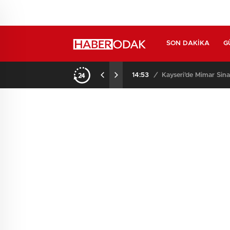
SON DAKIKA
G
14:53
/
Kayseri’de Mimar Sina