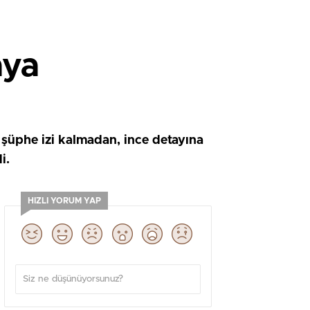
aya
 şüphe izi kalmadan, ince detayına
i.
HIZLI YORUM YAP