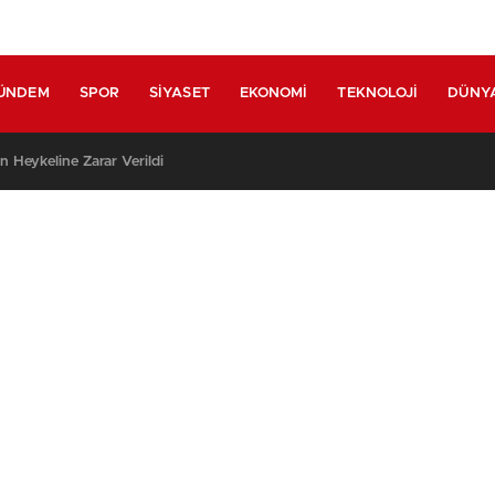
ÜNDEM
SPOR
SIYASET
EKONOMI
TEKNOLOJI
DÜNY
n Heykeline Zarar Verildi