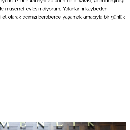
yu ince ince kanayacak koca bir iç yarası, gönül kırgınlığı
yle müşerref eylesin diyorum. Yakınlarını kaybeden
illet olarak acımızı beraberce yaşamak amacıyla bir günlük