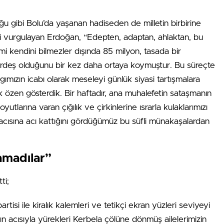
u gibi Bolu’da yaşanan hadiseden de milletin birbirine
ini vurgulayan Erdoğan, “Edepten, adaptan, ahlaktan, bu
mi kendini bilmezler dışında 85 milyon, tasada bir
rdeş olduğunu bir kez daha ortaya koymuştur. Bu süreçte
aygımızın icabı olarak meseleyi günlük siyasi tartışmalara
özen gösterdik. Bir haftadır, ana muhalefetin sataşmanın
utlarına varan çığılık ve çirkinlerine ısrarla kulaklarımızı
 acısına acı kattığını gördüğümüz bu süfli münakaşalardan
amadılar”
ti;
tisi ile kiralık kalemleri ve tetikçi ekran yüzleri seviyeyi
ın acısıyla yürekleri Kerbela çölüne dönmüş ailelerimizin