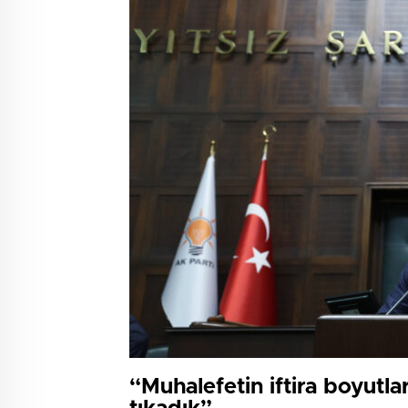
“Muhalefetin iftira boyutlar