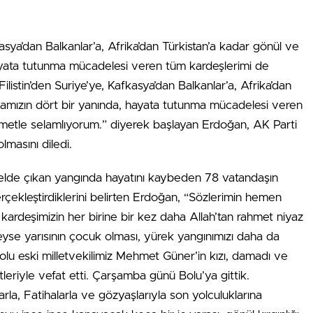
asya’dan Balkanlar’a, Afrika’dan Türkistan’a kadar gönül ve
hayata tutunma mücadelesi veren tüm kardeşlerimi de
listin’den Suriye’ye, Kafkasya’dan Balkanlar’a, Afrika’dan
yamızın dört bir yanında, hayata tutunma mücadelesi veren
metle selamlıyorum.” diyerek başlayan Erdoğan, AK Parti
lmasını diledi.
 otelde çıkan yangında hayatını kaybeden 78 vatandaşın
çekleştirdiklerini belirten Erdoğan, “Sözlerimin hemen
 kardeşimizin her birine bir kez daha Allah’tan rahmet niyaz
yse yarısının çocuk olması, yürek yangınımızı daha da
 Bolu eski milletvekilimiz Mehmet Güner’in kızı, damadı ve
rtleriyle vefat etti. Çarşamba günü Bolu’ya gittik.
larla, Fatihalarla ve gözyaşlarıyla son yolculuklarına