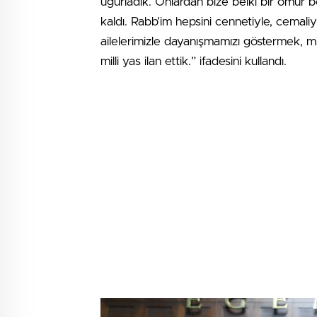
uğurladık. Onlardan bize belki bir ömür bo
kaldı. Rabb’im hepsini cennetiyle, cemali
ailelerimizle dayanışmamızı göstermek, m
milli yas ilan ettik.” ifadesini kullandı.