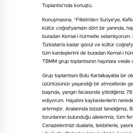
Toplantısı’nda konuştu.
Konuşmasına, “Filistin’den Suriye’ye, Kafk
kültür coğrafyamızın dört bir yanında, 
buradan Kemal-i hürmetle selamlıyorum. Fi
Türkistan’a kadar gönül ve kültür coğraf
tüm kardeşlerimi de buradan Kemal-i hür
TBMM grup toplantısının hayırlara vesile o
Grup toplantısını Bolu Kartalkaya’da bir
üzüntüsünün yaşandığı bir atmosferde ger
başında, yangın faciasında yitirdiğimiz 78
ediyorum. Hayatını kaybedenlerin nerede
artırmıştır. Aralarında bizzat tanıdığımız,
torunlarının bulunduğu ailelerimiz, tüm fe
Cenazelerimizi dualarla, tekbirlerle, yasın