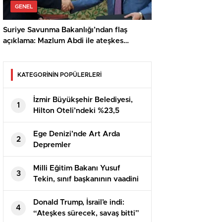
GENEL
Suriye Savunma Bakanlığı’ndan flaş
açıklama: Mazlum Abdi ile ateşkes
anlaşması sağlandı
KATEGORİNİN POPÜLERLERİ
İzmir Büyükşehir Belediyesi,
1
Hilton Oteli’ndeki %23,5
Hissesini Satışa Çıkarıyor
Ege Denizi’nde Art Arda
2
Depremler
Milli Eğitim Bakanı Yusuf
3
Tekin, sınıf başkanının vaadini
yerine getirdi
Donald Trump, İsrail’e indi:
4
“Ateşkes sürecek, savaş bitti”