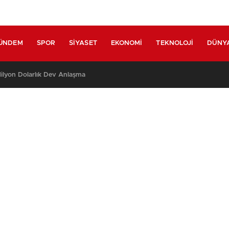
ÜNDEM
SPOR
SIYASET
EKONOMI
TEKNOLOJI
DÜNY
lyon Dolarlık Dev Anlaşma