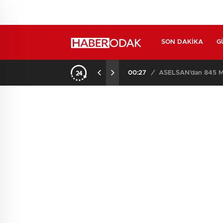
SON DAKIKA
G
00:27
/
ASELSAN’dan 845 Mi