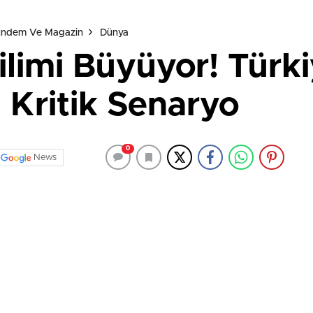
Gündem Ve Magazin
Dünya
limi Büyüyor! Türki
 Kritik Senaryo
0
News