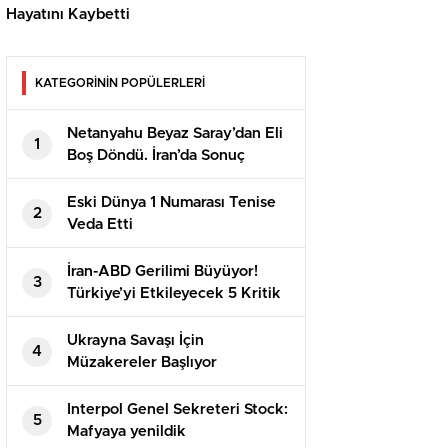
Hayatını Kaybetti
KATEGORİNİN POPÜLERLERİ
Netanyahu Beyaz Saray’dan Eli
1
Boş Döndü. İran’da Sonuç
Çıkmadı
Eski Dünya 1 Numarası Tenise
2
Veda Etti
İran-ABD Gerilimi Büyüyor!
3
Türkiye’yi Etkileyecek 5 Kritik
Senaryo
Ukrayna Savaşı İçin
4
Müzakereler Başlıyor
Interpol Genel Sekreteri Stock:
5
Mafyaya yenildik