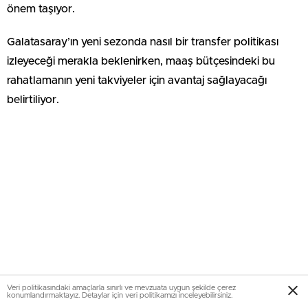
önem taşıyor.
Galatasaray’ın yeni sezonda nasıl bir transfer politikası
izleyeceği merakla beklenirken, maaş bütçesindeki bu
rahatlamanın yeni takviyeler için avantaj sağlayacağı
belirtiliyor.
Veri politikasındaki amaçlarla sınırlı ve mevzuata uygun şekilde çerez
konumlandırmaktayız. Detaylar için veri politikamızı inceleyebilirsiniz.