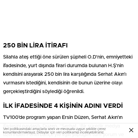
250 BİN LİRA İTİRAFI
Silahla ateş ettiği öne sürülen şüpheli O.D’nin, emniyetteki
ifadesinde, yurt dışında firari durumda bulunan H.Ş’nin
kendisini arayarak 250 bin lira karşılığında Serhat Akın’ı
vurmasını istediğini, kendisinin de bunun üzerine olayı
gerçekleştirdiğini söylediği öğrenildi.
İLK İFADESİNDE 4 KİŞİNİN ADINI VERDİ
TV100’de program yapan Ersin Düzen, Serhat Akın’ın
ifadesini paylaştı. Düzen, “Serhat, ‘Bir süredir medya
Veri politikasındaki amaçlarla sınırlı ve mevzuata uygun şekilde çerez
konumlandırmaktayız. Detaylar için veri politikamızı inceleyebilirsiniz.
üzerinden Fenerbahçe’yle ilgili yaptığım tüm yorum ve