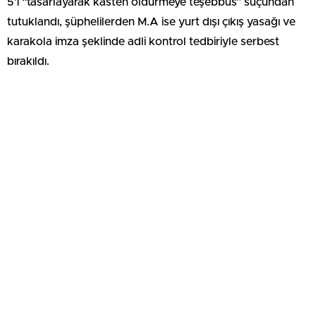
5’i “tasarlayarak kasten öldürmeye teşebbüs” suçundan
tutuklandı, şüphelilerden M.A ise yurt dışı çıkış yasağı ve
karakola imza şeklinde adli kontrol tedbiriyle serbest
bırakıldı.