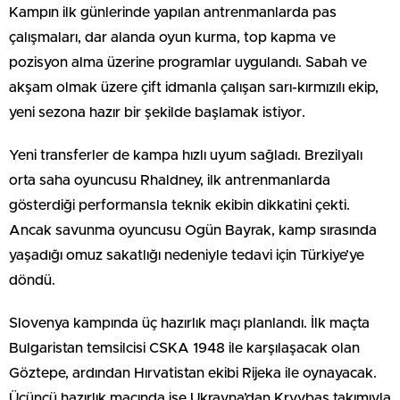
Kampın ilk günlerinde yapılan antrenmanlarda pas
çalışmaları, dar alanda oyun kurma, top kapma ve
pozisyon alma üzerine programlar uygulandı. Sabah ve
akşam olmak üzere çift idmanla çalışan sarı-kırmızılı ekip,
yeni sezona hazır bir şekilde başlamak istiyor.
Yeni transferler de kampa hızlı uyum sağladı. Brezilyalı
orta saha oyuncusu Rhaldney, ilk antrenmanlarda
gösterdiği performansla teknik ekibin dikkatini çekti.
Ancak savunma oyuncusu Ogün Bayrak, kamp sırasında
yaşadığı omuz sakatlığı nedeniyle tedavi için Türkiye’ye
döndü.
Slovenya kampında üç hazırlık maçı planlandı. İlk maçta
Bulgaristan temsilcisi CSKA 1948 ile karşılaşacak olan
Göztepe, ardından Hırvatistan ekibi Rijeka ile oynayacak.
Üçüncü hazırlık maçında ise Ukrayna’dan Kryvbas takımıyla