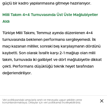
güçlü bir kadro yapılanmasına gitmeye hazırlanıyor.
Milli Takım 4×4 Turnuvasında Üst Üste Mağlubiyetler
Aldı
Türkiye Milli Takımı, Temmuz ayında düzenlenen 4×4
turnuvasında beklenen performansı sergileyemedi. İlk
maçı kazanan milliler, sonraki beş karşılaşmanın dördünü
kaybetti. Son olarak İsrail’e karşı 2-1 mağlup olan milli
takım, turnuvada iki galibiyet ve dört mağlubiyetle dikkat
çekti. Performans düşüklüğü teknik heyet tarafından
değerlendiriliyor.
Veri politikasındaki amaçlarla sınırlı ve mevzuata uygun şekilde çerez
konumlandırmaktayız. Detaylar için veri politikamızı inceleyebilirsiniz.