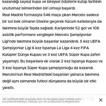
kazandığı sayısız kupa ve bireysel ödüllerle kulüp tarihinin
unutulmaz isimlerinden biri olmayı başardı.
Real Madrid formasıyla 546 maça çıkan Marcelo sadece
bir sol bek olmanın ötesine geçerek hücum katkılarıyla da
takımına büyük fayda sağladı. Kariyerinde 52 gol ve 106
asistlik performans sergileyen Marcelo Şampiyonlar
Ligi’nde takımına büyük başarılar kazandırdı. 5 kez UEFA
Şampiyonlar Ligi 6 kez İspanya La Liga 4 kez FIFA
Kulüpler Dünya Kupası ve 3 kez UEFA Süper Kupa zaferi
yaşamıştı. Bu başarılara ek olarak 2 kez İspanya Kupası ve
5 kez İspanya Süper Kupa şampiyonluğu da kazandı.
Marcelo’nun Real Madrid’deki başarıları yalnızca takımına
değil aynı zamanda futbol dünyasına da büyük bir etki
yarattı.
YUNANİSTAN’DAN BREZİLYA’YA
Veri politikasındaki amaçlarla sınırlı ve mevzuata uygun şekilde çerez
konumlandırmaktayız. Detaylar için veri politikamızı inceleyebilirsiniz.