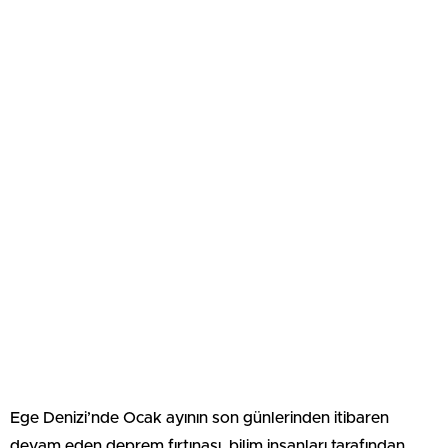
Ege Denizi’nde Ocak ayının son günlerinden itibaren
devam eden deprem fırtınası, bilim insanları tarafından