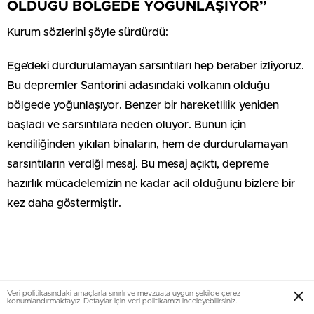
OLDUĞU BÖLGEDE YOĞUNLAŞIYOR”
Kurum sözlerini şöyle sürdürdü:
Ege’deki durdurulamayan sarsıntıları hep beraber izliyoruz.
Bu depremler Santorini adasındaki volkanın olduğu
bölgede yoğunlaşıyor. Benzer bir hareketlilik yeniden
başladı ve sarsıntılara neden oluyor. Bunun için
kendiliğinden yıkılan binaların, hem de durdurulamayan
sarsıntıların verdiği mesaj. Bu mesaj açıktı, depreme
hazırlık mücadelemizin ne kadar acil olduğunu bizlere bir
kez daha göstermiştir.
Veri politikasındaki amaçlarla sınırlı ve mevzuata uygun şekilde çerez
konumlandırmaktayız. Detaylar için veri politikamızı inceleyebilirsiniz.