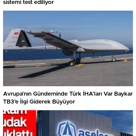
sistemi test ediliyor
Avrupa’nın Gündeminde Türk İHA’ları Var Baykar
TB3’e İlgi Giderek Büyüyor