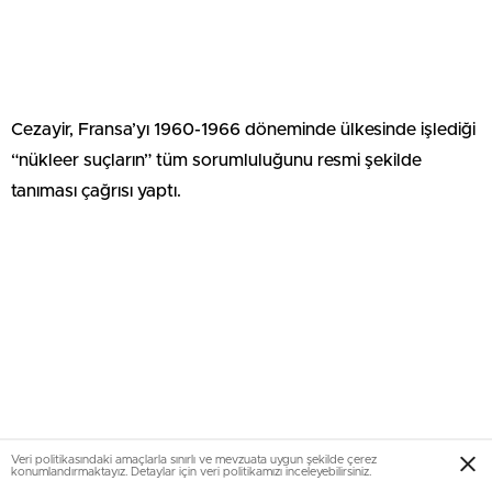
Cezayir, Fransa’yı 1960-1966 döneminde ülkesinde işlediği
“nükleer suçların” tüm sorumluluğunu resmi şekilde
tanıması çağrısı yaptı.
Veri politikasındaki amaçlarla sınırlı ve mevzuata uygun şekilde çerez
konumlandırmaktayız. Detaylar için veri politikamızı inceleyebilirsiniz.