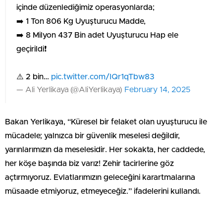
içinde düzenlediğimiz operasyonlarda;
➡️ 1 Ton 806 Kg Uyuşturucu Madde,
➡️ 8 Milyon 437 Bin adet Uyuşturucu Hap ele
geçirildi❗
⚠️ 2 bin…
pic.twitter.com/IQr1qTbw83
— Ali Yerlikaya (@AliYerlikaya)
February 14, 2025
Bakan Yerlikaya, “Küresel bir felaket olan uyuşturucu ile
mücadele; yalnızca bir güvenlik meselesi değildir,
yarınlarımızın da meselesidir. Her sokakta, her caddede,
her köşe başında biz varız! Zehir tacirlerine göz
açtırmıyoruz. Evlatlarımızın geleceğini karartmalarına
müsaade etmiyoruz, etmeyeceğiz.” ifadelerini kullandı.