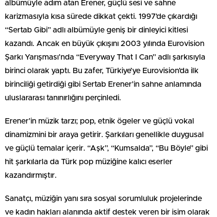
albümüyle adım atan Erener, güçlü sesi ve sahne
karizmasıyla kısa sürede dikkat çekti. 1997’de çıkardığı
“Sertab Gibi” adlı albümüyle geniş bir dinleyici kitlesi
kazandı. Ancak en büyük çıkışını 2003 yılında Eurovision
Şarkı Yarışması’nda “Everyway That I Can” adlı şarkısıyla
birinci olarak yaptı. Bu zafer, Türkiye’ye Eurovision’da ilk
birinciliği getirdiği gibi Sertab Erener’in sahne anlamında
uluslararası tanınırlığını perçinledi.
Erener’in müzik tarzı; pop, etnik ögeler ve güçlü vokal
dinamizmini bir araya getirir. Şarkıları genellikle duygusal
ve güçlü temalar içerir. “Aşk”, “Kumsalda”, “Bu Böyle” gibi
hit şarkılarla da Türk pop müziğine kalıcı eserler
kazandırmıştır.
Sanatçı, müziğin yanı sıra sosyal sorumluluk projelerinde
ve kadın hakları alanında aktif destek veren bir isim olarak