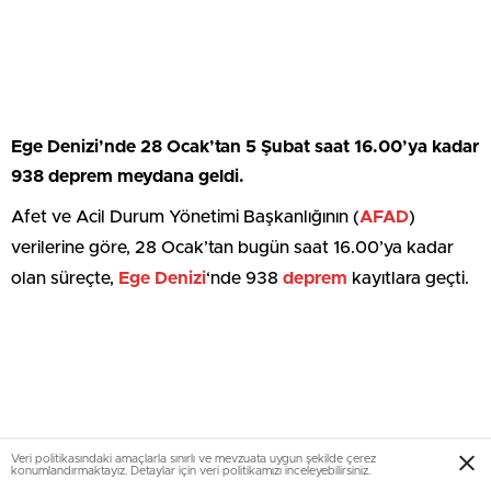
Ege Denizi’nde 28 Ocak’tan 5 Şubat saat 16.00’ya kadar
938 deprem meydana geldi.
Afet ve Acil Durum Yönetimi Başkanlığının (
AFAD
)
verilerine göre, 28 Ocak’tan bugün saat 16.00’ya kadar
olan süreçte,
Ege Denizi
‘nde 938
deprem
kayıtlara geçti.
Veri politikasındaki amaçlarla sınırlı ve mevzuata uygun şekilde çerez
konumlandırmaktayız. Detaylar için veri politikamızı inceleyebilirsiniz.