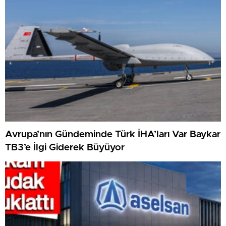
Avrupa’nın Gündeminde Türk İHA’ları Var Baykar
TB3’e İlgi Giderek Büyüyor