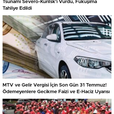
Tsunami Severo-Kurilsk’i Vurdu, Fukuşima
Tahliye Edildi
MTV ve Gelir Vergisi İçin Son Gün 31 Temmuz!
Ödemeyenlere Gecikme Faizi ve E-Haciz Uyarısı