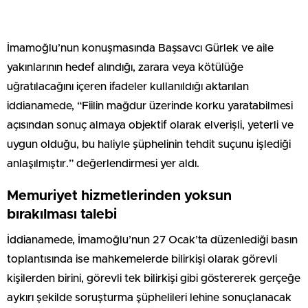
İmamoğlu’nun konuşmasında Başsavcı Gürlek ve aile
yakınlarının hedef alındığı, zarara veya kötülüğe
uğratılacağını içeren ifadeler kullanıldığı aktarılan
iddianamede, “Fiilin mağdur üzerinde korku yaratabilmesi
açısından sonuç almaya objektif olarak elverişli, yeterli ve
uygun olduğu, bu haliyle şüphelinin tehdit suçunu işlediği
anlaşılmıştır.” değerlendirmesi yer aldı.
Memuriyet hizmetlerinden yoksun
bırakılması talebi
İddianamede, İmamoğlu’nun 27 Ocak’ta düzenlediği basın
toplantısında ise mahkemelerde bilirkişi olarak görevli
kişilerden birini, görevli tek bilirkişi gibi göstererek gerçeğe
aykırı şekilde soruşturma şüphelileri lehine sonuçlanacak