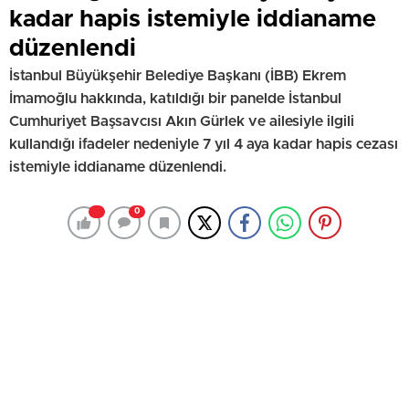
kadar hapis istemiyle iddianame
düzenlendi
İstanbul Büyükşehir Belediye Başkanı (İBB) Ekrem
İmamoğlu hakkında, katıldığı bir panelde İstanbul
Cumhuriyet Başsavcısı Akın Gürlek ve ailesiyle ilgili
kullandığı ifadeler nedeniyle 7 yıl 4 aya kadar hapis cezası
istemiyle iddianame düzenlendi.
0