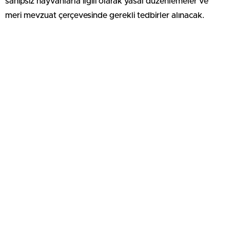
sahipsiz hayvanlarla ilgili olarak yasal düzenlemeler ve
meri mevzuat çerçevesinde gerekli tedbirler alınacak.