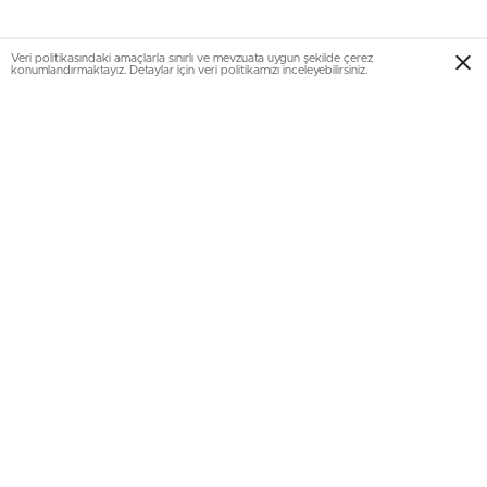
Veri politikasındaki amaçlarla sınırlı ve mevzuata uygun şekilde çerez
konumlandırmaktayız. Detaylar için veri politikamızı inceleyebilirsiniz.
MİT’in hedef listesindeydi
2016 yılındaki çukur-barikat olaylarında Şırnak Silopi’de
güvenlik güçlerinin zırhlı aracına yönelik düzenlenen