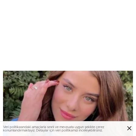
Veri politikasındaki amaçlarla sınırlı ve mevzuata uygun şekilde çerez
konumlandırmaktayız. Detaylar için veri politikamızı inceleyebilirsiniz.