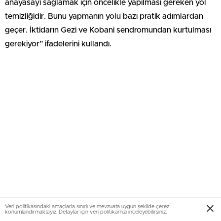
anayasayı sağlamak için öncelikle yapılması gereken yol
temizliğidir. Bunu yapmanın yolu bazı pratik adımlardan
geçer. İktidarın Gezi ve Kobani sendromundan kurtulması
gerekiyor” ifadelerini kullandı.
Veri politikasındaki amaçlarla sınırlı ve mevzuata uygun şekilde çerez
konumlandırmaktayız. Detaylar için veri politikamızı inceleyebilirsiniz.