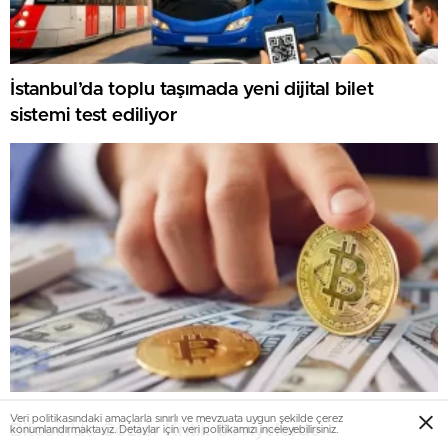
İstanbul’da toplu taşımada yeni dijital bilet
sistemi test ediliyor
Veri politikasındaki amaçlarla sınırlı ve mevzuata uygun şekilde çerez
Bitcoin’de Gözler Kritik Seviyelerde
konumlandırmaktayız. Detaylar için veri politikamızı inceleyebilirsiniz.