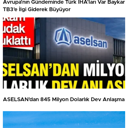
Avrupa’nın Gündeminde Türk İHA’ları Var Baykar
TB3’e İlgi Giderek Büyüyor
ASELSAN’dan 845 Milyon Dolarlık Dev Anlaşma