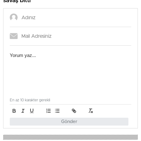
savaş bitti”
En az 10 karakter gerekli
Gönder