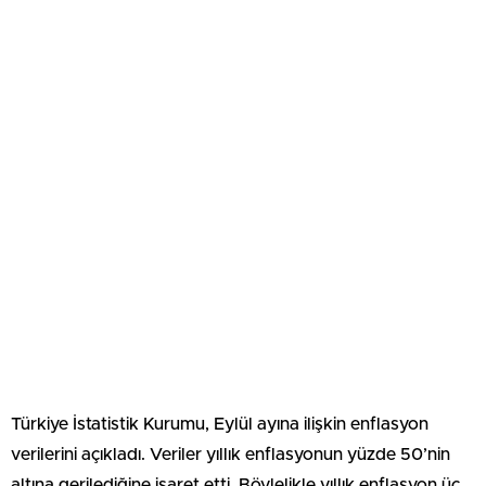
Türkiye İstatistik Kurumu, Eylül ayına ilişkin enflasyon
verilerini açıkladı. Veriler yıllık enflasyonun yüzde 50’nin
altına gerilediğine işaret etti. Böylelikle yıllık enflasyon üç