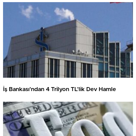
İş Bankası’ndan 4 Trilyon TL’lik Dev Hamle