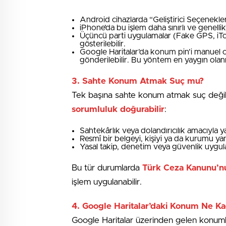
Android cihazlarda “Geliştirici Seçenekl
iPhone’da bu işlem daha sınırlı ve genell
Üçüncü parti uygulamalar (Fake GPS, iToo
gösterilebilir.
Google Haritalar’da konum pin’i manuel o
gönderilebilir. Bu yöntem en yaygın olanı
3.
Sahte Konum Atmak Suç mu?
Tek başına sahte konum atmak suç değil
sorumluluk doğurabilir
:
Sahtekârlık veya dolandırıcılık amacıyla y
Resmî bir belgeyi, kişiyi ya da kurumu ya
Yasal takip, denetim veya güvenlik uygu
Bu tür durumlarda
Türk Ceza Kanunu’nun
işlem uygulanabilir.
4.
Google Haritalar’daki Konum Ne Ka
Google Haritalar üzerinden gelen konumla