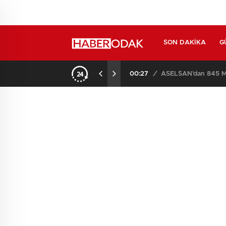
SON DAKIKA
G
00:27
/
ASELSAN’dan 845 Mi