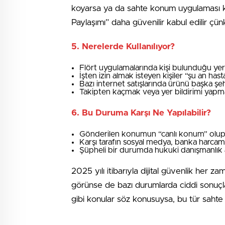
koyarsa ya da sahte konum uygulaması kulla
Paylaşımı” daha güvenilir kabul edilir çün
5.
Nerelerde Kullanılıyor?
Flört uygulamalarında kişi bulunduğu yer
İşten izin almak isteyen kişiler “şu an ha
Bazı internet satışlarında ürünü başka şe
Takipten kaçmak veya yer bildirimi yap
6.
Bu Duruma Karşı Ne Yapılabilir?
Gönderilen konumun “canlı konum” olup 
Karşı tarafın sosyal medya, banka harcamala
Şüpheli bir durumda hukuki danışmanlık a
2025 yılı itibarıyla dijital güvenlik her
görünse de bazı durumlarda ciddi sonuçlara
gibi konular söz konusuysa, bu tür sahte ko