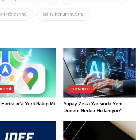
num gönderme
sahte konum suç mu
NOLOJI
TEKNOLOJI
Haritalar’a Yerli Rakip Mi
Yapay Zeka Yarışında Yeni
Dönem Neden Hızlanıyor?