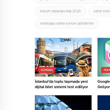
konum dolandırıcılığı 2025
sahte ko
whatsapp sahte konum gönderme
GÜNDEM
TEK
İstanbul’da toplu taşımada yeni
Google 
dijital bilet sistemi test ediliyor
Geliyor