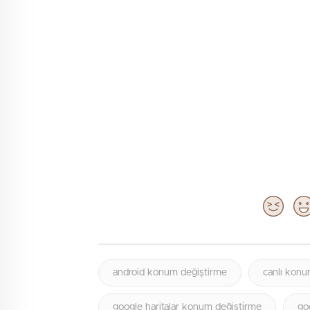
android konum değiştirme
canlı konu
google haritalar konum değiştirme
go