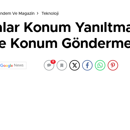
Gündem Ve Magazin
Teknoloji
alar Konum Yanıltma
te Konum Gönderme
0
News