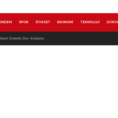
ÜNDEM
SPOR
SIYASET
EKONOMI
TEKNOLOJI
DÜNY
lyon Dolarlık Dev Anlaşma