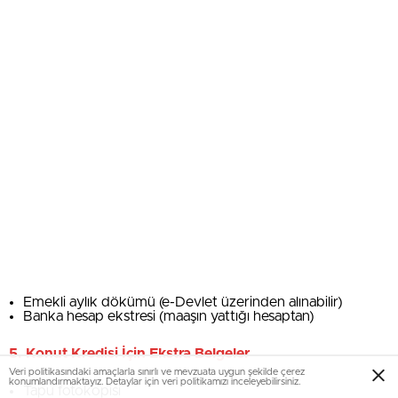
Emekli aylık dökümü (e-Devlet üzerinden alınabilir)
Banka hesap ekstresi (maaşın yattığı hesaptan)
5. Konut Kredisi İçin Ekstra Belgeler
Veri politikasındaki amaçlarla sınırlı ve mevzuata uygun şekilde çerez
konumlandırmaktayız. Detaylar için veri politikamızı inceleyebilirsiniz.
Tapu fotokopisi