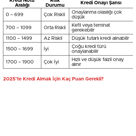
Kredi Notu
Risk
Kredi Onayı Şansı
Aralığı
Durumu
Onaylanma olasılığı çok
0 – 699
Çok Riskli
düşük
Kefil veya teminat
700 – 1099
Orta Riskli
gerekebilir
1100 – 1499
Az Riskli
Düşük tutarlı kredi alınabilir
Çoğu kredi türü
1500 – 1699
İyi
onaylanabilir
Hızlı ve düşük faizli onay
1700 – 1900
Çok İyi
alınır
2025’te Kredi Almak İçin Kaç Puan Gerekli?