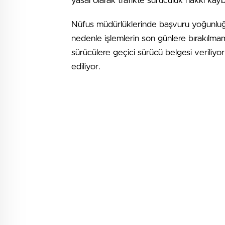
yasal olarak trafikte sürücülük hakkı kay
Nüfus müdürlüklerinde başvuru yoğunluğ
nedenle işlemlerin son günlere bırakılmam
sürücülere geçici sürücü belgesi veriliyor
ediliyor.