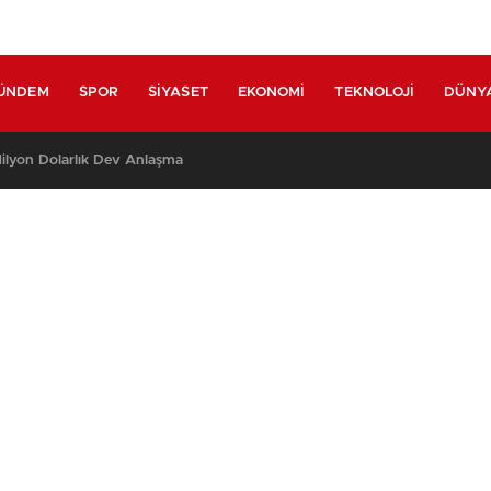
ÜNDEM
SPOR
SIYASET
EKONOMI
TEKNOLOJI
DÜNY
lyon Dolarlık Dev Anlaşma