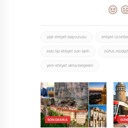
çipli ehliyet başvurusu
ehliyet ücretle
eski tip ehliyet son tarih
nüfus müdürl
yeni ehliyet alma belgeleri
SON DAKIKA
GÜN