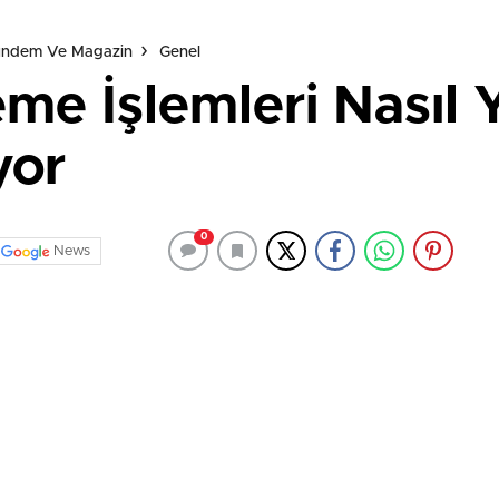
Gündem Ve Magazin
Genel
eme İşlemleri Nasıl 
yor
0
News