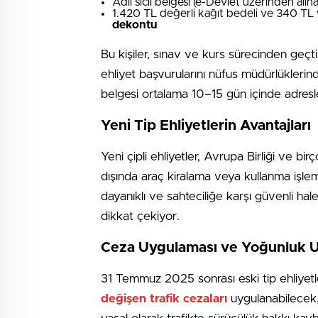
Adli sicil belgesi (e-Devlet üzerinden alına
1.420 TL değerli kağıt bedeli ve 340 TL
dekontu
Bu kişiler, sınav ve kurs sürecinden geçt
ehliyet başvurularını nüfus müdürlüklerind
belgesi ortalama 10–15 gün içinde adresle
Yeni Tip Ehliyetlerin Avantajları
Yeni çipli ehliyetler, Avrupa Birliği ve bi
dışında araç kiralama veya kullanma işlem
dayanıklı ve sahteciliğe karşı güvenli hal
dikkat çekiyor.
Ceza Uygulaması ve Yoğunluk U
31 Temmuz 2025 sonrası eski tip ehliyetl
değişen trafik cezaları
uygulanabilecek. 