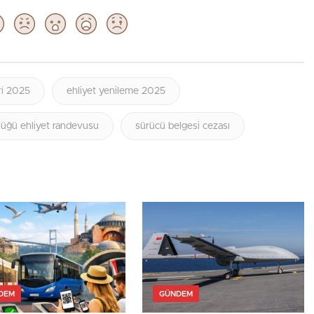
ri 2025
ehliyet yenileme 2025
üğü ehliyet randevusu
sürücü belgesi cezası
DEM
GÜNDEM