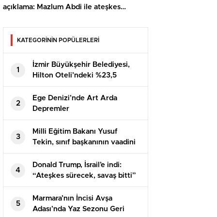
açıklama: Mazlum Abdi ile ateşkes
anlaşması sağlandı
KATEGORİNİN POPÜLERLERİ
İzmir Büyükşehir Belediyesi,
1
Hilton Oteli’ndeki %23,5
Hissesini Satışa Çıkarıyor
Ege Denizi’nde Art Arda
2
Depremler
Milli Eğitim Bakanı Yusuf
3
Tekin, sınıf başkanının vaadini
yerine getirdi
Donald Trump, İsrail’e indi:
4
“Ateşkes sürecek, savaş bitti”
Marmara’nın İncisi Avşa
5
Adası’nda Yaz Sezonu Geri