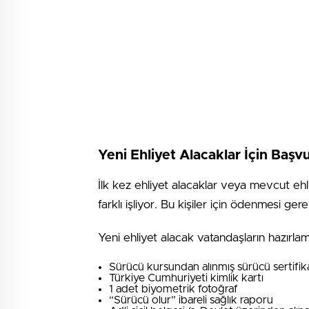
Yeni Ehliyet Alacaklar İçin Başv
İlk kez ehliyet alacaklar veya mevcut ehli
farklı işliyor. Bu kişiler için ödenmesi g
Yeni ehliyet alacak vatandaşların hazırla
Sürücü kursundan alınmış sürücü sertifik
Türkiye Cumhuriyeti kimlik kartı
1 adet biyometrik fotoğraf
“Sürücü olur” ibareli sağlık raporu