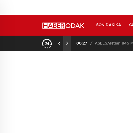
SON DAKIKA
G
00:27
/
ASELSAN’dan 845 Mi