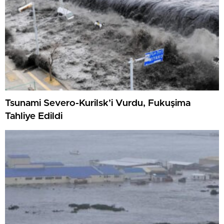
Tsunami Severo-Kurilsk’i Vurdu, Fukuşima
Tahliye Edildi