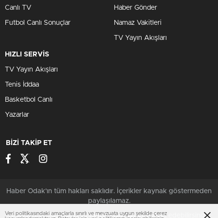
Canlı TV
Haber Gönder
Futbol Canlı Sonuçlar
Namaz Vakitleri
TV Yayın Akışları
HIZLI SERVİS
TV Yayın Akışları
Tenis İddaa
Basketbol Canlı
Yazarlar
BİZİ TAKİP ET
Haber Odak'ın tüm hakları saklıdır. İçerikler kaynak göstermeden
paylaşılamaz.
Veri politikasındaki amaçlarla sınırlı ve mevzuata uygun şekilde çerez
Çerezler ile ilgili bilgi için
Çerez Politikamızı
ziyaret edebilirsiniz.