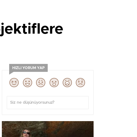
ektiflere
HIZLI YORUM YAP