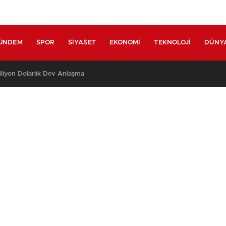
ÜNDEM
SPOR
SIYASET
EKONOMI
TEKNOLOJI
DÜNY
lyon Dolarlık Dev Anlaşma