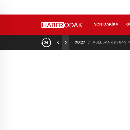
SON DAKIKA
G
00:27
/
ASELSAN’dan 845 Mi