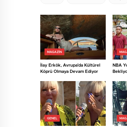
MAGAZIN
MAG
İlay Erkök, Avrupa’da Kültürel
NBA Yo
Köprü Olmaya Devam Ediyor
Bekliy
GENEL
MAG