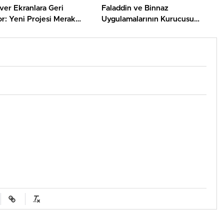
ver Ekranlara Geri
Faladdin ve Binnaz
r: Yeni Projesi Merak
Uygulamalarının Kurucusu
rdı
Sertaç Taşdelen Tutuklandı