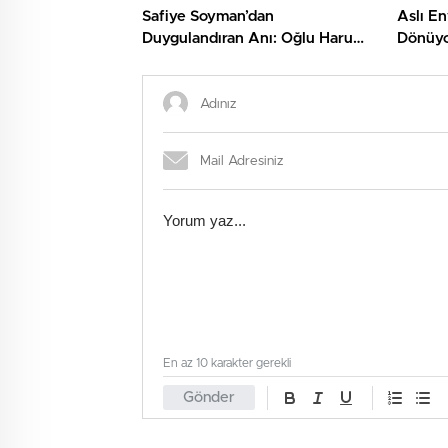
Safiye Soyman’dan
Aslı En
Duygulandıran Anı: Oğlu Harun
Dönüyo
İçin Çeşme Yaptırdı
Uyandı
En az 10 karakter gerekli
Gönder