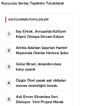
Kurucusu Sertaç Taşdelen Tutuklandı
KATEGORİNİN POPÜLERLERİ
İlay Erkök, Avrupa’da Kültürel
1
Köprü Olmaya Devam Ediyor
Almila Ada’dan Şaşırtan Hamle!
2
Nişanında Olanlar Herkesi Şoke
Etti!
Gülse Birsel, dolandırıcılara
3
karşı uyardı
Özgür Özel yasak aşk iddiaları
4
sonrası sessizliğini bozdu
Aslı Enver Ekranlara Geri
5
Dönüyor: Yeni Projesi Merak