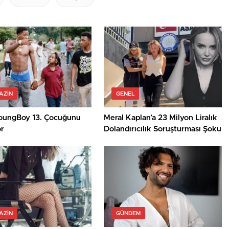
AZIN
GENEL
ungBoy 13. Çocuğunu
Meral Kaplan’a 23 Milyon Liralık
or
Dolandırıcılık Soruşturması Şoku
AZIN
GÜNDEM