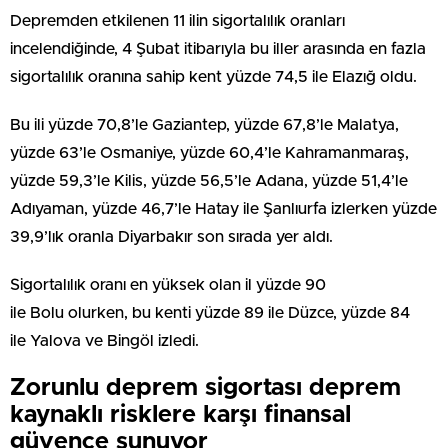
​​​​​​​Depremden etkilenen 11 ilin sigortalılık oranları
incelendiğinde, 4 Şubat itibarıyla bu iller arasında en fazla
sigortalılık oranına sahip kent yüzde 74,5 ile Elazığ oldu.
Bu ili yüzde 70,8’le Gaziantep, yüzde 67,8’le Malatya,
yüzde 63’le Osmaniye, yüzde 60,4’le Kahramanmaraş,
yüzde 59,3’le Kilis, yüzde 56,5’le Adana, yüzde 51,4’le
Adıyaman, yüzde 46,7’le Hatay ile Şanlıurfa izlerken yüzde
39,9’lık oranla Diyarbakır son sırada yer aldı.
Sigortalılık oranı en yüksek olan il yüzde 90
ile Bolu olurken, bu kenti yüzde 89 ile Düzce, yüzde 84
ile Yalova ve Bingöl izledi.
Zorunlu deprem sigortası deprem
kaynaklı risklere karşı finansal
güvence sunuyor