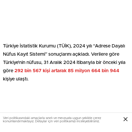
Türkiye İstatistik Kurumu (TÜİK), 2024 yılı “Adrese Dayalı
Nüfus Kayıt Sistemi” sonuçlarını açıkladı. Verilere göre
Türkiye’nin nüfusu, 31 Aralık 2024 itibarıyla bir önceki yıla
göre
292 bin 567 kişi artarak 85 milyon 664 bin 944
kişiye ulaştı.
Veri politikasındaki amaçlarla sınırlı ve mevzuata uygun şekilde çerez
konumlandırmaktayız. Detaylar için veri politikamızı inceleyebilirsiniz.