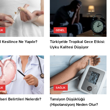
IK
GENEL
 Kesilince Ne Yapılır?
Türkiye’de Tropikal Gece Etkisi:
Uyku Kalitesi Düşüyor
IK
SAĞLIK
seri Belirtileri Nelerdir?
Tansiyon Düşüklüğü
(Hipotansiyon) Neden Olur?