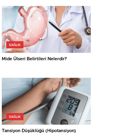
SAĞLIK
Mide Ülseri Belirtileri Nelerdir?
SAĞLIK
Tansiyon Düşüklüğü (Hipotansiyon)