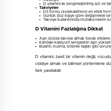
D vitamini ile zenginleştirilmiş süt ve tah
Takviyeler
:
D3 formu (kolekalsiferol) en etkili for
Günlük doz kişiye göre değişmekle birl
Takviye kullanımında mutlaka hekim kon
D Vitamini Fazlalığına Dikkat
Aşırı dozda takviye almak toksik etkilere 
Kandaki kalsiyum seviyesinin aşırı yüksel
Bulantı, kusma, böbrek taşları gibi sorunla
D vitamini, basit bir vitamin değil, vücudun
ciddiye almak ve bilimsel yöntemlerle 
fark yaratabilir.