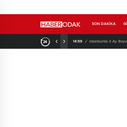
SON DAKIKA
G
14:59
/
İstanbul’da 3 Ay Boyu