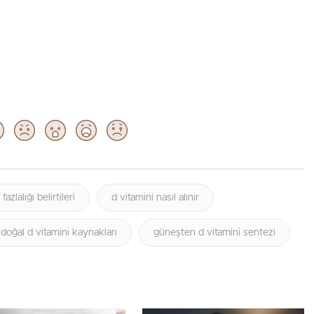
fazlalığı belirtileri
d vitamini nasıl alınır
doğal d vitamini kaynakları
güneşten d vitamini sentezi