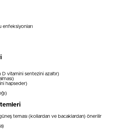
u enfeksiyonları
i
D vitamini sentezini azaltır)
alması)
ini hapseder)
ığı)
temleri
üneş teması (kollardan ve bacaklardan) önerilir
a)