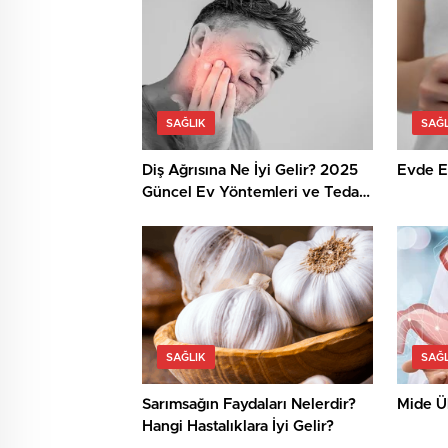
SAĞLIK
SAĞL
Diş Ağrısına Ne İyi Gelir? 2025
Evde El
Güncel Ev Yöntemleri ve Tedavi
Seçenekleri
SAĞLIK
SAĞL
Sarımsağın Faydaları Nelerdir?
Mide Ül
Hangi Hastalıklara İyi Gelir?