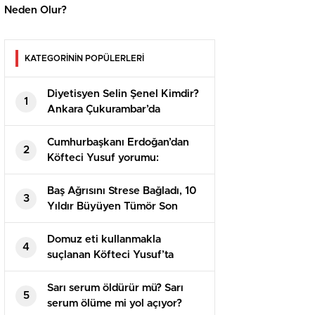
Neden Olur?
KATEGORİNİN POPÜLERLERİ
Diyetisyen Selin Şenel Kimdir?
1
Ankara Çukurambar’da
Profesyonel Beslenme
Danışmanlığı
Cumhurbaşkanı Erdoğan’dan
2
Köfteci Yusuf yorumu:
Kendilerini savunma hakları
var, denetimlerimiz devam
Baş Ağrısını Strese Bağladı, 10
3
edecek
Yıldır Büyüyen Tümör Son
Anda Fark Edildi
Domuz eti kullanmakla
4
suçlanan Köfteci Yusuf’ta
rüzgar terse döndü
Sarı serum öldürür mü? Sarı
5
serum ölüme mi yol açıyor?