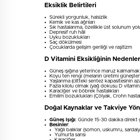
Eksiklik Belirtileri
Sürekli yorgunluk, halsizlik
Kemik ve kas ağrıları
Sık hastalanma, özellikle üst solunum yol
Depresif ruh hâli
Uyku bozuklukları
Saç dökülmesi
Çocuklarda gelişim geriliği ve raşitizm
D Vitamini Eksikliğinin Nedenler
Güneş ışığına yeterince maruz kalmamak
Koyu ten rengi (melanin üretimi güneşten 
Yaşlanma (ciltteki sentez kapasitesinin az
Fazla kilolu olmak (yağ dokusu D vitamin
Karaciğer ve böbrek hastalıkları
Emilim bozuklukları (Çölyak, Crohn hastal
Doğal Kaynaklar ve Takviye Yön
Güneş Işığı
: Günde 15-30 dakika direkt g
Besinler
:
Yağlı balıklar (somon, uskumru, sardaly
Yumurta sarısı
Karaciğer