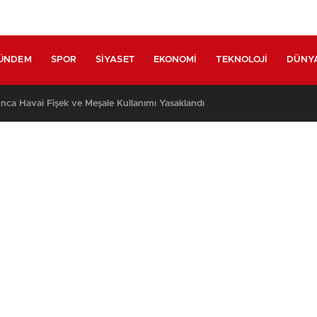
ÜNDEM
SPOR
SIYASET
EKONOMI
TEKNOLOJI
DÜNY
nca Havai Fişek ve Meşale Kullanımı Yasaklandı